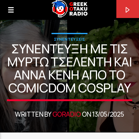
ΣΥΝΕΝΤΕΥΞΕΙΣ
ΣΥΝΈΝΤΕΥΞΗ ΜΕ ΤΙΣ
ΜΥΡΤΏ ΤΣΕΛΈΝΤΗ ΚΑΙ
ΆΝΝΑ ΚΈΝΗ ΑΠΌ ΤΟ
0:00
COMICDOM COSPLAY
WRITTEN BY
GORADIO
ON 13/05/2025
ΤΩΡΑ ΠΑΙΖΕΙ
HIKARI [BFZS]
HUMBREADERS