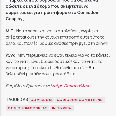
Υπάρχει κάποια συμβουλή που θα θέλατε να
δώσετε σε ένα άτομο που σκέφτεται να
συμμετάσχει για πρώτη φορά στο Comicdom
Cosplay;
Μ.Τ.
: Να το χαρεί και να το απολαύσει, χωρίς να
σκέφτεται ούτε την κριτική επιτροπή ούτε τίποτα
άλλο. Και πολλές, βαθιές ανάσες πριν βγει στη σκηνή!
Άννα
: Μην περιμένεις να είναι τέλειο για να το κάνεις.
Κάν’ το γιατί είναι διασκεδαστικό! Κάν’ το γιατί το
γουστάρεις. Το τέλειο δε θα έρθει ποτέ — θα
βελτιωθεί με κάθε σου προσπάθεια.
Επιμέλεια Ερωτήσεων:
Μαίρη Παπαπούλιου
TAGGED AS
COMICDOM
COMICDOM CON ATHENS
COMICDOM COSPLAY
INTERVIEW