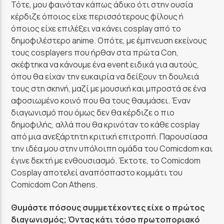
Τότε, μου φαινόταν κάπως άδικο ότι στην ουσία
κέρδιζε όποιος είχε περισσότερους φίλους ή
όποιος είχε επιλέξει να κάνει cosplay από το
δημοφιλέστερο anime. Οπότε, με έμπνευση εκείνους
τους cosplayers που ήρθαν στα πρώτα Con,
σκέφτηκα να κάνουμε ένα event ειδικά για αυτούς,
όπου θα είχαν την ευκαιρία να δείξουν τη δουλειά
τους στη σκηνή, μαζί με μουσική και μπροστά σε ένα
αφοσιωμένο κοινό που θα τους θαυμάσει. Έναν
διαγωνισμό που όμως δεν θα κέρδιζε ο πιο
δημοφιλής, αλλά που θα κρινόταν το κάθε cosplay
από μια ανεξάρτητη κριτική επιτροπή. Παρουσίασα
την ιδέα μου στην υπόλοιπη ομάδα του Comicdom και
έγινε δεκτή με ενθουσιασμό. Έκτοτε, το Comicdom
Cosplay αποτελεί αναπόσπαστο κομμάτι του
Comicdom Con Athens.
Θυμάστε πόσους συμμετέχοντες είχε ο πρώτος
διαγωνισμός; Όντας κάτι τόσο πρωτοποριακό