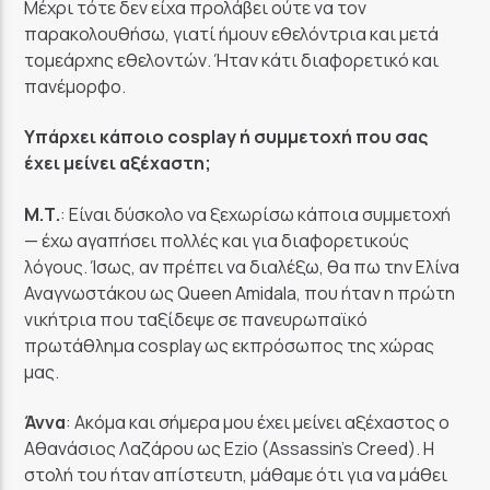
Μέχρι τότε δεν είχα προλάβει ούτε να τον
παρακολουθήσω, γιατί ήμουν εθελόντρια και μετά
τομεάρχης εθελοντών. Ήταν κάτι διαφορετικό και
πανέμορφο.
Υπάρχει κάποιο cosplay ή συμμετοχή που σας
έχει μείνει αξέχαστη;
Μ.Τ.
: Είναι δύσκολο να ξεχωρίσω κάποια συμμετοχή
— έχω αγαπήσει πολλές και για διαφορετικούς
λόγους. Ίσως, αν πρέπει να διαλέξω, θα πω την Ελίνα
Αναγνωστάκου ως Queen Amidala, που ήταν η πρώτη
νικήτρια που ταξίδεψε σε πανευρωπαϊκό
πρωτάθλημα cosplay ως εκπρόσωπος της χώρας
μας.
Άννα
: Ακόμα και σήμερα μου έχει μείνει αξέχαστος ο
Αθανάσιος Λαζάρου ως Ezio (Assassin’s Creed). Η
στολή του ήταν απίστευτη, μάθαμε ότι για να μάθει