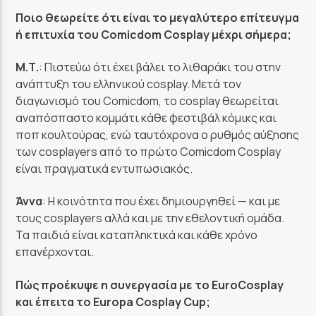
Ποιο θεωρείτε ότι είναι το μεγαλύτερο επίτευγμα
ή επιτυχία του Comicdom Cosplay μέχρι σήμερα;
Μ.Τ.
: Πιστεύω ότι έχει βάλει το λιθαράκι του στην
ανάπτυξη του ελληνικού cosplay. Μετά τον
διαγωνισμό του Comicdom, το cosplay θεωρείται
αναπόσπαστο κομμάτι κάθε φεστιβάλ κόμικς και
ποπ κουλτούρας, ενώ ταυτόχρονα ο ρυθμός αύξησης
των cosplayers από το πρώτο Comicdom Cosplay
είναι πραγματικά εντυπωσιακός.
Άννα
: Η κοινότητα που έχει δημιουργηθεί — και με
τους cosplayers αλλά και με την εθελοντική ομάδα.
Τα παιδιά είναι καταπληκτικά και κάθε χρόνο
επανέρχονται.
Πώς προέκυψε η συνεργασία με το EuroCosplay
και έπειτα το Europa Cosplay Cup;