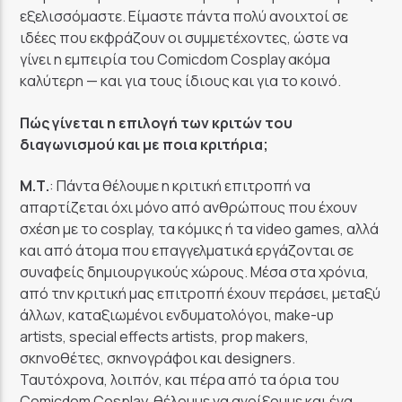
εξελισσόμαστε. Είμαστε πάντα πολύ ανοιχτοί σε
ιδέες που εκφράζουν οι συμμετέχοντες, ώστε να
γίνει η εμπειρία του Comicdom Cosplay ακόμα
καλύτερη — και για τους ίδιους και για το κοινό.
Πώς γίνεται η επιλογή των κριτών του
διαγωνισμού και με ποια κριτήρια;
Μ.Τ.
: Πάντα θέλουμε η κριτική επιτροπή να
απαρτίζεται όχι μόνο από ανθρώπους που έχουν
σχέση με το cosplay, τα κόμικς ή τα video games, αλλά
και από άτομα που επαγγελματικά εργάζονται σε
συναφείς δημιουργικούς χώρους. Μέσα στα χρόνια,
από την κριτική μας επιτροπή έχουν περάσει, μεταξύ
άλλων, καταξιωμένοι ενδυματολόγοι, make-up
artists, special effects artists, prop makers,
σκηνοθέτες, σκηνογράφοι και designers.
Ταυτόχρονα, λοιπόν, και πέρα από τα όρια του
Comicdom Cosplay, θέλουμε να ανοίξουμε και ένα