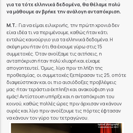
για τα τότε ελληνικά δεδομένα, θα θέλαμε πολύ
να μάθουμε αν βρήκε την ανάλογη ανταπόκριση.
Μ.Τ.
: Για να είμαι ειλικρινής, την πρώτη χρονιά δεν
είχα ιδέα τι να περιμένουμε, καθώς ήταν κάτι
εντελώς καινούργιο για τα ελληνικά δεδομένα. Η
σκέψη μου ήταν ότι θα έχουμε γύρω στις 15
συμμετοχές. Όταν ανοίξαμε τις αιτήσεις, η
ανταπόκριση ήταν πολύ χλιαρή και είχαμε
απογοητευτεί. Όμως, λίγο πριν τη λήξη της
προθεσμίας, οι συμμετοχές ξεπέρασαν τις 25, οπότε
διαψεύστηκαν και οι πιο αισιόδοξες προβλέψεις
μας· ήταν τεράστια έκπληξη και ανακούφιση για
εμάς! Αντίστοιχη υπήρξε και η ανταπόκριση του
κοινού, καθώς πολλές ώρες πριν άρχισαν να κάνουν
ουρές και λίγο πριν ανοίξουμε τις πόρτες έφτασαν
να κάνουν τον γύρο του τετραγώνου.