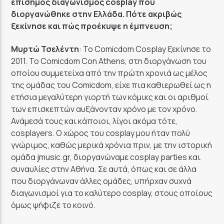
επίσημος διαγωνισμός cosplay που
διοργανώθηκε στην Ελλάδα. Πότε ακριβώς
ξεκίνησε και πώς προέκυψε η έμπνευση;
Μυρτώ Τσελέντη
: Το Comicdom Cosplay ξεκίνησε το
2011. Το Comicdom Con Athens, στη διοργάνωση του
οποίου συμμετείχα από την πρώτη χρονιά ως μέλος
της ομάδας του Comicdom, είχε πια καθιερωθεί ως η
ετήσια μεγαλύτερη γιορτή των κόμικς και οι αριθμοί
των επισκεπτών αυξάνονταν χρόνο με τον χρόνο.
Ανάμεσά τους και κάποιοι, λίγοι ακόμα τότε,
cosplayers. Ο χώρος του cosplay μου ήταν πολύ
γνώριμος, καθώς μερικά χρόνια πριν, με την ιστορική
ομάδα jmusic.gr, διοργανώναμε cosplay parties και
συναυλίες στην Αθήνα. Σε αυτά, όπως και σε άλλα
που διοργάνωναν άλλες ομάδες, υπήρχαν συχνά
διαγωνισμοί για το καλύτερο cosplay, στους οποίους
όμως ψήφιζε το κοινό.