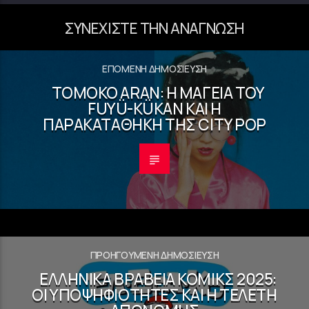
ΣΥΝΕΧΊΣΤΕ ΤΗΝ ΑΝΆΓΝΩΣΗ
ΕΠΌΜΕΝΗ ΔΗΜΟΣΊΕΥΣΗ
TOMOKO ARAN: Η ΜΑΓΕΊΑ ΤΟΥ
FUYÜ-KÜKAN ΚΑΙ Η
ΠΑΡΑΚΑΤΑΘΉΚΗ ΤΗΣ CITY POP
ΠΡΟΗΓΟΎΜΕΝΗ ΔΗΜΟΣΊΕΥΣΗ
ΕΛΛΗΝΙΚΆ ΒΡΑΒΕΊΑ ΚΌΜΙΚΣ 2025:
ΟΙ ΥΠΟΨΗΦΙΌΤΗΤΕΣ ΚΑΙ Η ΤΕΛΕΤΉ