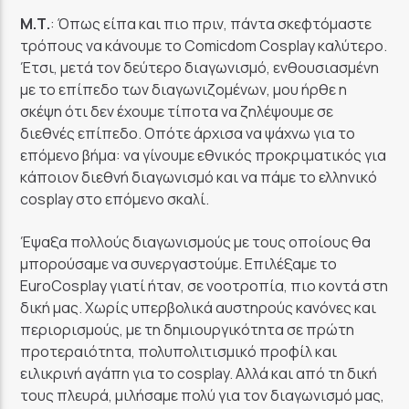
Μ.Τ.
: Όπως είπα και πιο πριν, πάντα σκεφτόμαστε
τρόπους να κάνουμε το Comicdom Cosplay καλύτερο.
Έτσι, μετά τον δεύτερο διαγωνισμό, ενθουσιασμένη
με το επίπεδο των διαγωνιζομένων, μου ήρθε η
σκέψη ότι δεν έχουμε τίποτα να ζηλέψουμε σε
διεθνές επίπεδο. Οπότε άρχισα να ψάχνω για το
επόμενο βήμα: να γίνουμε εθνικός προκριματικός για
κάποιον διεθνή διαγωνισμό και να πάμε το ελληνικό
cosplay στο επόμενο σκαλί.
Έψαξα πολλούς διαγωνισμούς με τους οποίους θα
μπορούσαμε να συνεργαστούμε. Επιλέξαμε το
EuroCosplay γιατί ήταν, σε νοοτροπία, πιο κοντά στη
δική μας. Χωρίς υπερβολικά αυστηρούς κανόνες και
περιορισμούς, με τη δημιουργικότητα σε πρώτη
προτεραιότητα, πολυπολιτισμικό προφίλ και
ειλικρινή αγάπη για το cosplay. Αλλά και από τη δική
τους πλευρά, μιλήσαμε πολύ για τον διαγωνισμό μας,