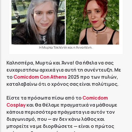
GoRadio
H Μυρτώ Τσελέντη και η Άννα Κένη.
Καλησπέρα, Μυρτώ και Άννα! Θα ήθελα να σας
ευχαριστήσω αρχικά για αυτή τη συνέντευξη. Με
το
Comicdom Con Athens
2025 προ των πυλών,
καταλαβαίνω ότι ο χρόνος σας είναι πολύτιμος.
Είστε τα πρόσωπα πίσω από το
Comicdom
Cosplay
και θα θέλαμε πραγματικά να μάθουμε
κάποια περισσότερα πράγματα για αυτόν τον
διαγωνισμό, που — αν δεν κάνω λάθος και
μπορείτε να με διορθώσετε — είναι ο πρώτος