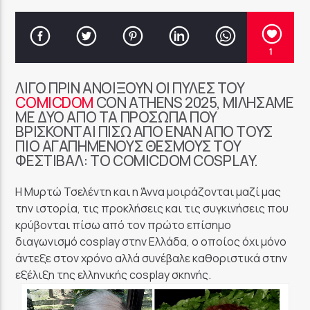
1
ΛΊΓΟ ΠΡΙΝ ΑΝΟΊΞΟΥΝ ΟΙ ΠΎΛΕΣ ΤΟΥ
COMICDOM
CON ATHENS 2025, ΜΙΛΉΣΑΜΕ
ΜΕ ΔΎΟ ΑΠΌ ΤΑ ΠΡΌΣΩΠΑ ΠΟΥ
ΒΡΊΣΚΟΝΤΑΙ ΠΊΣΩ ΑΠΌ ΈΝΑΝ ΑΠΌ ΤΟΥΣ
ΠΙΟ ΑΓΑΠΗΜΈΝΟΥΣ ΘΕΣΜΟΎΣ ΤΟΥ
ΦΕΣΤΙΒΆΛ: ΤΟ COMICDOM COSPLAY.
Η Μυρτώ Τσελέντη και η Άννα μοιράζονται μαζί μας
την ιστορία, τις προκλήσεις και τις συγκινήσεις που
κρύβονται πίσω από τον πρώτο επίσημο
διαγωνισμό cosplay στην Ελλάδα, ο οποίος όχι μόνο
άντεξε στον χρόνο αλλά συνέβαλε καθοριστικά στην
εξέλιξη της ελληνικής cosplay σκηνής.