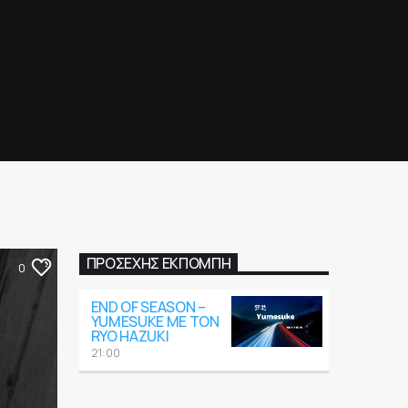
ΠΡΟΣΕΧΉΣ ΕΚΠΟΜΠΉ
0
END OF SEASON –
YUMESUKE ΜΕ ΤΟΝ
RYO HAZUKI
21:00