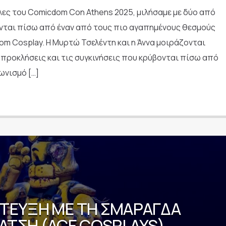
ύλες του Comicdom Con Athens 2025, μιλήσαμε με δύο από
ται πίσω από έναν από τους πιο αγαπημένους θεσμούς
om Cosplay. Η Μυρτώ Τσελέντη και η Άννα μοιράζονται
ς προκλήσεις και τις συγκινήσεις που κρύβονται πίσω από
ωνισμό […]
ΤΕΥΞΗ ΜΕ ΤΗ ΣΜΑΡΆΓΔΑ
ΆΤΣΗ (ACE COSPLAYS)