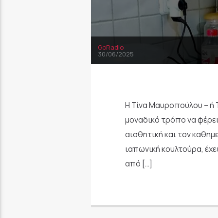
GoRadio
30/06/2025
Η Τίνα Μαυροπούλου – ή T
μοναδικό τρόπο να φέρει
αισθητική και τον καθημε
ιαπωνική κουλτούρα, έχει
από […]