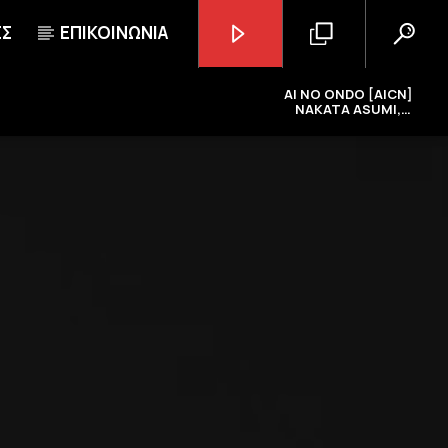
ΕΣ
ΕΠΙΚΟΙΝΩΝΙΑ
AI NO ONDO [AICN]
NAKATA ASUMI,
TERAKADO HITOMI,
ASANO MAYUMI
GoRadio