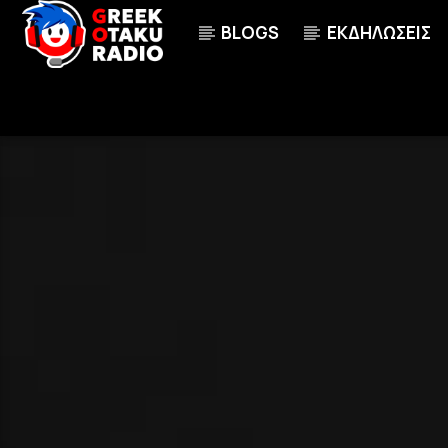
BLOGS
ΕΚΔΗΛΩΣΕΙΣ
ΤΩΡΑ ΠΑΙΖΕΙ
AI NO ONDO [AICN]
100
NAKATA ASUMI, TERAKADO HITOMI, ASAN
MAYUMI