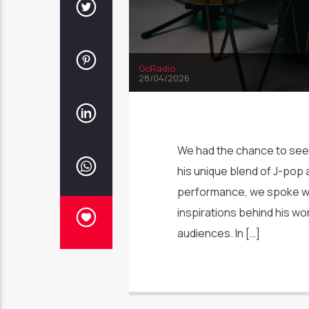
GoRadio
28/04/2026
We had the chance to see 
his unique blend of J-pop 
performance, we spoke wit
inspirations behind his wo
audiences. In […]