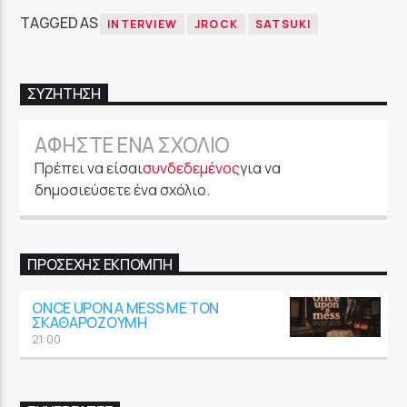
TAGGED AS
INTERVIEW
JROCK
SATSUKI
ΣΥΖΉΤΗΣΗ
ΑΦΉΣΤΕ ΈΝΑ ΣΧΌΛΙΟ
Πρέπει να είσαι
συνδεδεμένος
για να
δημοσιεύσετε ένα σχόλιο.
ΠΡΟΣΕΧΉΣ ΕΚΠΟΜΠΉ
ONCE UPON A MESS ΜΕ ΤΟΝ
ΣΚΑΘΑΡΟΖΟΎΜΗ
21:00