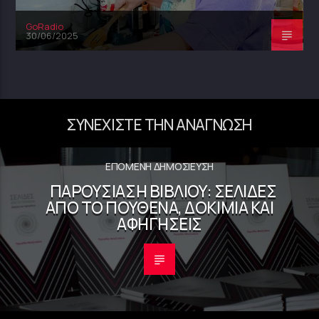
GoRadio
30/06/2025
ΣΥΝΕΧΊΣΤΕ ΤΗΝ ΑΝΆΓΝΩΣΗ
ΕΠΌΜΕΝΗ ΔΗΜΟΣΊΕΥΣΗ
ΠΑΡΟΥΣΊΑΣΗ ΒΙΒΛΊΟΥ: ΣΕΛΊΔΕΣ
ΑΠΌ ΤΟ ΠΟΥΘΕΝΆ, ΔΟΚΊΜΙΑ ΚΑΙ
ΑΦΗΓΉΣΕΙΣ