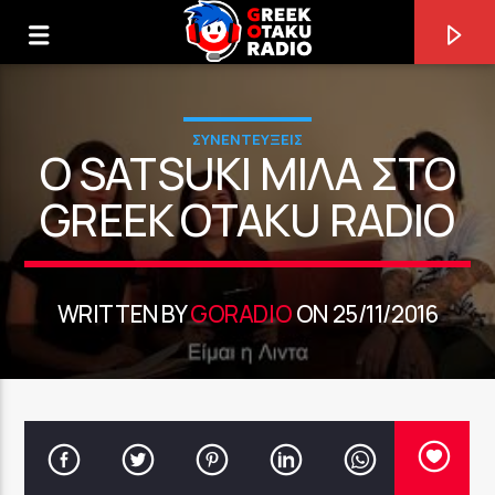
ΣΥΝΕΝΤΕΥΞΕΙΣ
Ο SATSUKI ΜΙΛΆ ΣΤΟ
GREEK OTAKU RADIO
0:00
WRITTEN BY
GORADIO
ON 25/11/2016
ΤΩΡΑ ΠΑΙΖΕΙ
ALGORITHM [B1WO]
JO1