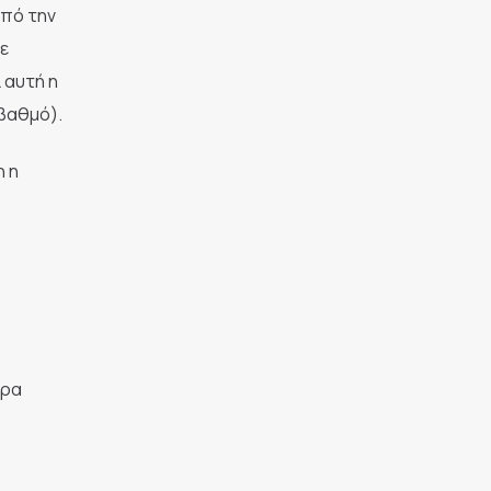
από την
ε
 αυτή η
 βαθμό).
η η
ερα