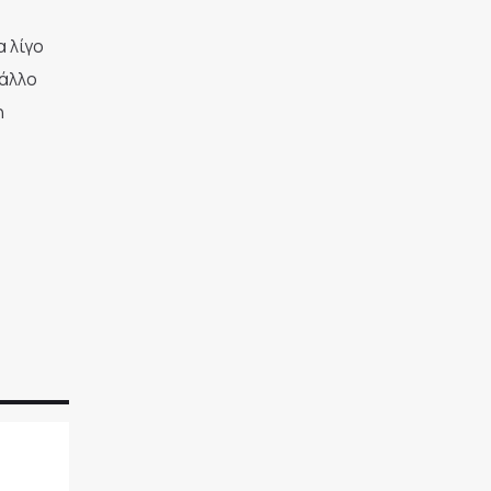
 λίγο
 άλλο
η