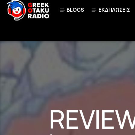
BLOGS
ΕΚΔΗΛΩΣΕΙΣ
ΤΩΡΑ ΠΑΙΖΕΙ
YASASHII SEKAI [AH9Z]
100
TADOKORO AZUSA
REVIEW