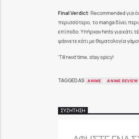
Final Verdict
: Recommended για όσ
περισσότερο, το manga δίνει περισ
επίπεδο. Υπήρχαν hints για κάτι τ
ψάχνετε κάτι με θεματολογία γάμου
‘Till next time, stay spicy!
TAGGED AS
ANIME
ANIME REVIEW
ΣΥΖΉΤΗΣΗ