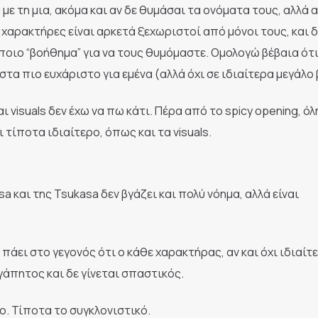
ε τη μια, ακόμα και αν δε θυμάσαι τα ονόματα τους, αλλά 
οι χαρακτήρες είναι αρκετά ξεχωριστοί από μόνοι τους, και δ
ποιο “βοήθημα” για να τους θυμόμαστε. Ομολογώ βέβαια ότι
στα πιο ευχάριστο για εμένα (αλλά όχι σε ιδιαίτερα μεγάλο
visuals δεν έχω να πω κάτι. Πέρα από το spicy opening, όλ
ι τίποτα ιδιαίτερο, όπως και τα visuals.
sa και της Tsukasa δεν βγάζει και πολύ νόημα, αλλά είναι
 πάει στο γεγονός ότι ο κάθε χαρακτήρας, αν και όχι ιδιαίτ
γάπητος και δε γίνεται σπαστικός.
ύο. Τίποτα το συγκλονιστικό.