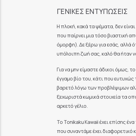
ΓΕΝΙΚΈΣ ΕΝΤΥΠΏΣΕΙΣ
Η πλοκή, κακά τα ψέματα, δεν είνα
που παίρνει μια τόσο βιαστική από
όμορφη). Δε ξέρω για εσάς, αλλά 
υπόλοιπη ζωή σας, καλό θα ήταν να
Για να μην είμαστε άδικοι όμως, τ
έγγαμο βίο του, κάτι που ευτυχώς τ
βαρετό λόγω των προβλέψιμων αλ
ξεχωριστά κωμικά στοιχεία τα οπο
αρκετό γέλιο.
Το Tonikaku Kawaii έχει επίσης έ
που συναντάμε έχει διαφορετικό κ