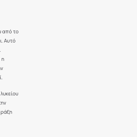
υ από το
ι. Αυτό
ι
 η
ην
ί.
 λυκείου
την
πράξη