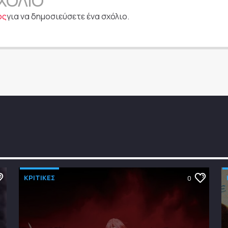
ΧΌΛΙΟ
ος
για να δημοσιεύσετε ένα σχόλιο.
ΚΡΙΤΙΚΕΣ
0