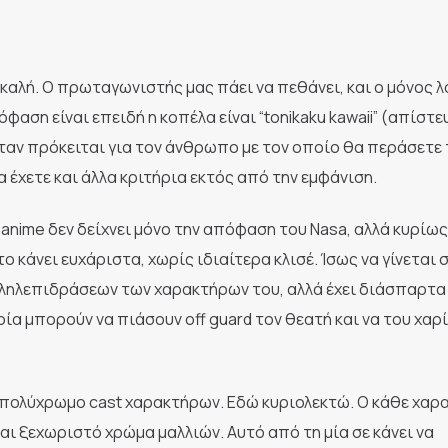
ι καλή. Ο πρωταγωνιστής μας πάει να πεθάνει, και ο μόνος 
φαση είναι επειδή η κοπέλα είναι “tonikaku kawaii” (απίστε
όταν πρόκειται για τον άνθρωπο με τον οποίο θα περάσετε 
 έχετε και άλλα κριτήρια εκτός από την εμφάνιση.
ο anime δεν δείχνει μόνο την απόφαση του Nasa, αλλά κυρίως
ο κάνει ευχάριστα, χωρίς ιδιαίτερα κλισέ. Ίσως να γίνεται 
ληλεπιδράσεων των χαρακτήρων του, αλλά έχει διάσπαρτα
ία μπορούν να πιάσουν off guard τον θεατή και να του χαρ
να πολύχρωμο cast χαρακτήρων. Εδώ κυριολεκτώ. Ο κάθε χα
αι ξεχωριστό χρώμα μαλλιών. Αυτό από τη μία σε κάνει να