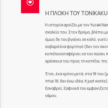
Η ΠΛΟΚΉ ΤΟΥ TONIKAKU 
Η ιστορία αρχίζει με τον Yuzaki N
σχολείο του. Στον δρόμο, βλέπει μ
όμως δε του βγαίνει σε καλό, γιατ
σοβαρά ένα φορτηγό (δεν τον σκοτώ
κοπέλα καταφέρνει να τον σώσει π
αρέσκεια του προς τη κοπέλα, της 
Έτσι, ένα χρόνο μετά, στα 18 του
πήγε 18, δεν έχω ιδέα, it just wor
ξαναβρεί, ξαφνικά του εμφανίζετα
γάμου.