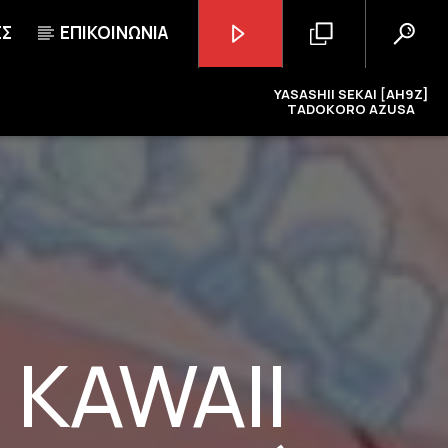
ΕΣ
ΕΠΙΚΟΙΝΩΝΙΑ
YASASHII SEKAI [AH9Z]
TADOKORO AZUSA
GoRadio
 KAWAII