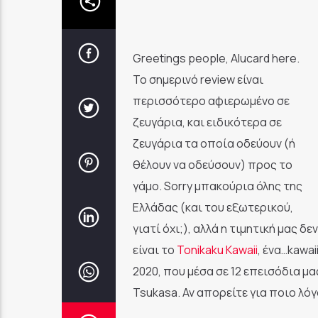
Greetings people, Alucard here.
Το σημερινό review είναι
περισσότερο αφιερωμένο σε
ζευγάρια, και ειδικότερα σε
ζευγάρια τα οποία οδεύουν (ή
θέλουν να οδεύσουν) προς το
γάμο. Sorry μπακούρια όλης της
Ελλάδας (και του εξωτερικού,
γιατί όχι;), αλλά η τιμητική μας 
είναι το
Tonikaku Kawaii
, ένα…kawai
2020, που μέσα σε 12 επεισόδια μας
Tsukasa. Αν απορείτε για ποιο λόγ