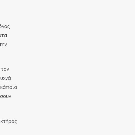
λόγος
υτα
την
 τον
συχνά
 κάποια
ίσουν
ρακτήρας