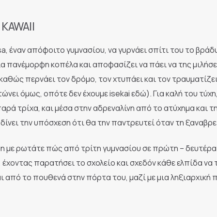
KAWAII
asa, έναν απόφοιτο γυμνασίου, να γυρνάει σπίτι του το βράδ
ια πανέμορφη κοπέλα και αποφασίζει να πάει να της μιλήσε
ί καθώς περνάει τον δρόμο, τον χτυπάει και τον τραυματίζε
νει όμως, οπότε δεν έχουμε isekai εδώ). Για καλή του τύχη,
αρά τρίχα, και μέσα στην αδρεναλίνη από το ατύχημα και τ
δίνει την υπόσχεση ότι θα την παντρευτεί όταν τη ξαναβρε
 (μη με ρωτάτε πώς από τρίτη γυμνασίου σε πρώτη – δευτέρα
ks), έχοντας παρατήσει το σχολείο και σχεδόν κάθε ελπίδα να 
ι από το πουθενά στην πόρτα του, μαζί με μια ληξιαρχική 