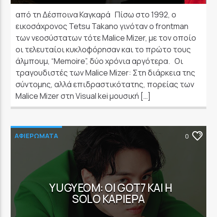
από τη Δέσποινα Καγκαρά Πίσω στο 1992, ο
εικοσάχρονος Tetsu Takano γινόταν ο frontman
των νεοσύστατων τότε Malice Mizer, με τον οποίο
οι τελευταίοι κυκλοφόρησαν και το πρώτο τους
άλμπουμ, “Memoire”, δύο χρόνια αργότερα. Οι
τραγουδιστές των Malice Mizer: Στη διάρκεια της
σύντομης, αλλά επιδραστικότατης, πορείας των
Malice Mizer στη Visual kei μουσική […]
ΑΦΙΕΡΩΜΑΤΑ
0
YUGYEOM: ΟΙ GOT7 ΚΑΙ Η
SOLO ΚΑΡΙΈΡΑ