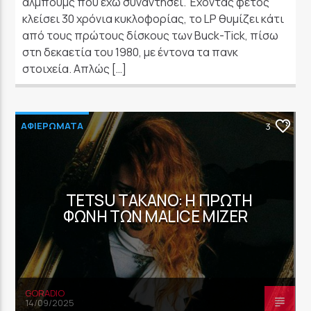
άλμπουμς που έχω συναντήσει. Έχοντας φέτος
κλείσει 30 χρόνια κυκλοφορίας, το LP θυμίζει κάτι
από τους πρώτους δίσκους των Buck-Tick, πίσω
στη δεκαετία του 1980, με έντονα τα πανκ
στοιχεία. Απλώς […]
ΑΦΙΕΡΩΜΑΤΑ
3
TETSU TAKANO: Η ΠΡΏΤΗ
ΦΩΝΉ ΤΩΝ MALICE MIZER
GORADIO
14/09/2025