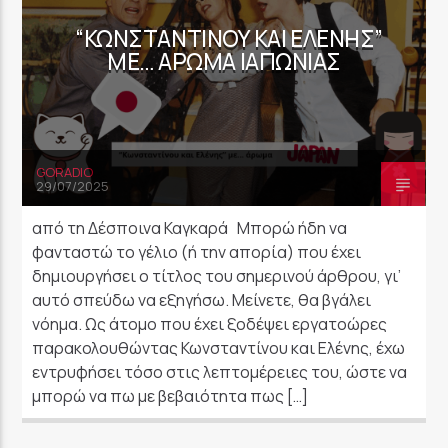
“ΚΩΝΣΤΑΝΤΊΝΟΥ ΚΑΙ ΕΛΈΝΗΣ”
ΜΕ… ΆΡΩΜΑ ΙΑΠΩΝΊΑΣ
GORADIO
29/07/2025
από τη Δέσποινα Καγκαρά Μπορώ ήδη να
φανταστώ το γέλιο (ή την απορία) που έχει
δημιουργήσει ο τίτλος του σημερινού άρθρου, γι’
αυτό σπεύδω να εξηγήσω. Μείνετε, θα βγάλει
νόημα. Ως άτομο που έχει ξοδέψει εργατοώρες
παρακολουθώντας Κωνσταντίνου και Ελένης, έχω
εντρυφήσει τόσο στις λεπτομέρειες του, ώστε να
μπορώ να πω με βεβαιότητα πως […]