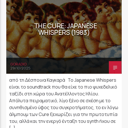
THE CURE: JAPANESE
WHISPERS (1983)
GORADIO
29/10/2025
από τη Δέσποινα Καγκαρά Το Japanese Whispers
είναι το soundtrack που θα είχε το πιο ψυχεδελικό
ταξίδι στη χώρα του Ανατέλλοντος Ηλίου.
Απόλυτα πειραματικό, λίγο ξένο σε σχέση με το
συνηθισμένο ύφος του συγκροτήματος, το εν λόγω
άλμπουμ των Cure ξεχωρίζει για την πρωτοτυπία
του, αλλά και την ενεργό ένταξη του synth ήχου σε
[…]