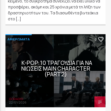
κείμενο, το συγκρότημα συνεχίζει να έχει υλικό να
προσφέρει, ακόμη και 25 χρόνια μετά τη λήξη των
δραστηριοτήτων του. Τα διασωθέντα βιντεάκια
στο […]
ΑΦΙΕΡΩΜΑΤΑ
0
K-POP: 10 ΤΡΑΓΟΎΔΙΑ ΓΙΑ ΝΑ
ΝΙΏΣΕΙΣ MAIN CHARACTER
(PART 2)
GORADIO
22/01/2026