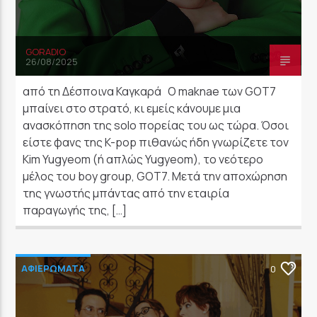
GORADIO
26/08/2025
από τη Δέσποινα Καγκαρά O maknae των GOT7
μπαίνει στο στρατό, κι εμείς κάνουμε μια
ανασκόπηση της solo πορείας του ως τώρα. Όσοι
είστε φανς της K-pop πιθανώς ήδη γνωρίζετε τον
Kim Yugyeom (ή απλώς Yugyeom), το νεότερο
μέλος του boy group, GOT7. Μετά την αποχώρηση
της γνωστής μπάντας από την εταιρία
παραγωγής της, […]
ΑΦΙΕΡΩΜΑΤΑ
0