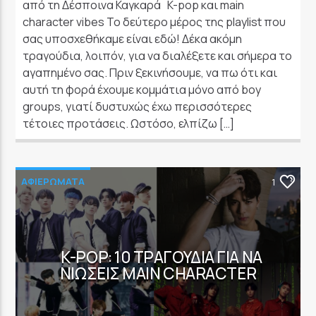
από τη Δέσποινα Καγκαρά K-pop και main
character vibes Το δεύτερο μέρος της playlist που
σας υποσχεθήκαμε είναι εδώ! Δέκα ακόμη
τραγούδια, λοιπόν, για να διαλέξετε και σήμερα το
αγαπημένο σας. Πριν ξεκινήσουμε, να πω ότι και
αυτή τη φορά έχουμε κομμάτια μόνο από boy
groups, γιατί δυστυχώς έχω περισσότερες
τέτοιες προτάσεις. Ωστόσο, ελπίζω […]
ΑΦΙΕΡΩΜΑΤΑ
1
K-POP: 10 ΤΡΑΓΟΎΔΙΑ ΓΙΑ ΝΑ
ΝΙΏΣΕΙΣ MAIN CHARACTER