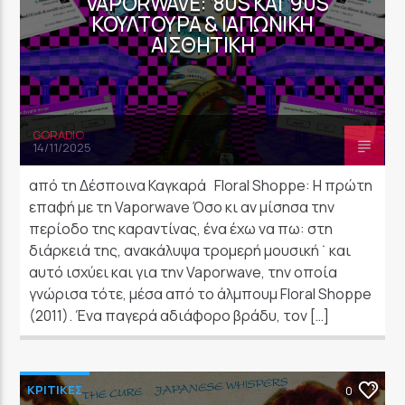
VAPORWAVE: ‘80S ΚΑΙ ‘90S
ΚΟΥΛΤΟΎΡΑ & ΙΑΠΩΝΙΚΉ
ΑΙΣΘΗΤΙΚΉ
GORADIO
14/11/2025
από τη Δέσποινα Καγκαρά Floral Shoppe: Η πρώτη
επαφή με τη Vaporwave Όσο κι αν μίσησα την
περίοδο της καραντίνας, ένα έχω να πω: στη
διάρκειά της, ανακάλυψα τρομερή μουσική ˙ και
αυτό ισχύει και για την Vaporwave, την οποία
γνώρισα τότε, μέσα από το άλμπουμ Floral Shoppe
(2011). Ένα παγερά αδιάφορο βράδυ, τον […]
ΚΡΙΤΙΚΕΣ
0