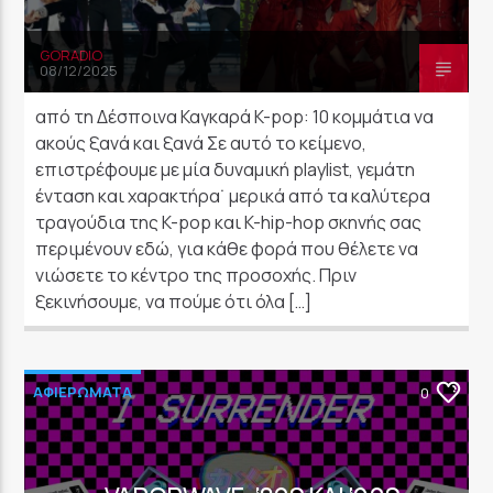
GORADIO
08/12/2025
από τη Δέσποινα Καγκαρά K-pop: 10 κομμάτια να
ακούς ξανά και ξανά Σε αυτό το κείμενο,
επιστρέφουμε με μία δυναμική playlist, γεμάτη
ένταση και χαρακτήρα˙ μερικά από τα καλύτερα
τραγούδια της K-pop και K-hip-hop σκηνής σας
περιμένουν εδώ, για κάθε φορά που θέλετε να
νιώσετε το κέντρο της προσοχής. Πριν
ξεκινήσουμε, να πούμε ότι όλα […]
ΑΦΙΕΡΩΜΑΤΑ
0