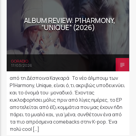
ALBUM REVIEW: P1HARMONY,
“UNIQUE” (2026)
GORADIO
17/03/2026
από τη Δέσποινα Καγκαρά Το νέο άλμπουμ των
P1Harmony, Unique, είναι ό,τι ακριβώς υποδεικνύει
και το όνομά του: μοναδικό. Έχοντας
κυκλοφορήσει μόλις πριν από λίγες ημέρες, το EP
αποτελείται από έξι κομμάτια που μας έχουν ήδη
πάρει το μυαλό και, για ‘μένα, συνθέτουν ένα από
τα πιο απρόσμενα comebacks στην K-pop. Ένα
πολύ cool […]