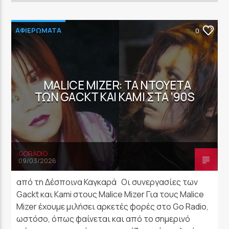
GoRadio
ΑΦΙΕΡΩΜΑΤΑ
0
MALICE MIZER: ΤΑ ΝΤΟΥΈΤΑ
ΤΩΝ GACKT ΚΑΙ KAMI ΣΤΑ ’90S
GORADIO
09/03/2026
από τη Δέσποινα Καγκαρά Οι συνεργασίες των
Gackt και Kami στους Malice Mizer Για τους Malice
Mizer έχουμε μιλήσει αρκετές φορές στο Go Radio,
ωστόσο, όπως φαίνεται και από το σημερινό