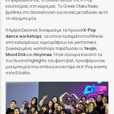
κουλτούρας στη χώρα μας. Το Greek Otaku Radio
βρέθηκε στη Θεσσαλονίκη για να σας μεταδώσει αυτή
τη νέα εμπειρία.
Η ημέρα ξεκίνησε δυναμικά με τα πρωινά
K-Pop
dance workshops
, τα οποία πραγματοποιήθηκαν
από καλεσμένους χορογράφους και performers.
Συγκεκριμένα, workshops παρέδωσαν οι
Yeojin,
Mood Dok
και
Hoynnaa
. Ήταν σίγουρα ένα από τα
πιο δυνατά highlights του φεστιβάλ, προσφέροντας
μια εμπειρία που σπάνια συναντάμε σε K-Pop events
στην Ελλάδα.