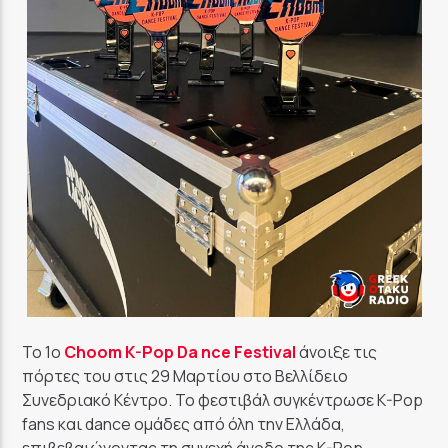
GoRadio
Το 1ο
Choom K-Pop Da nce Festival
άνοιξε τις
πόρτες του στις 29 Μαρτίου στο Βελλίδειο
Συνεδριακό Κέντρο. Το φεστιβάλ συγκέντρωσε K-Pop
fans και dance ομάδες από όλη την Ελλάδα,
επιβεβαιώνοντας τη συνεχή άνοδο της K-Pop