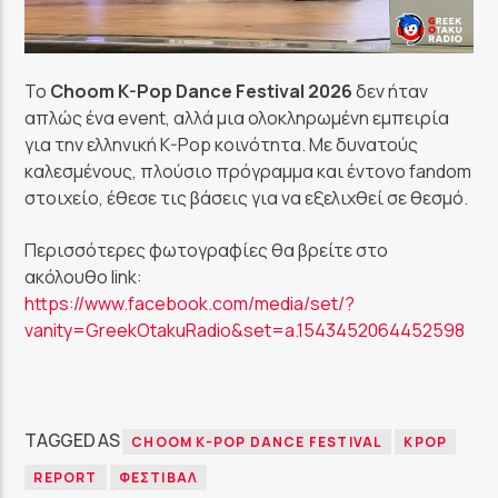
Το
Choom K-Pop Dance Festival 2026
δεν ήταν
απλώς ένα event, αλλά μια ολοκληρωμένη εμπειρία
για την ελληνική K-Pop κοινότητα. Με δυνατούς
καλεσμένους, πλούσιο πρόγραμμα και έντονο fandom
στοιχείο, έθεσε τις βάσεις για να εξελιχθεί σε θεσμό.
Περισσότερες φωτογραφίες θα βρείτε στο
ακόλουθο link:
https://www.facebook.com/media/set/?
vanity=GreekOtakuRadio&set=a.1543452064452598
TAGGED AS
CHOOM K-POP DANCE FESTIVAL
KPOP
REPORT
ΦΕΣΤΙΒΆΛ