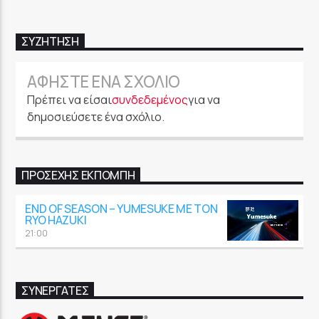
ΣΥΖΉΤΗΣΗ
ΑΦΉΣΤΕ ΈΝΑ ΣΧΌΛΙΟ
Πρέπει να είσαι
συνδεδεμένος
για να
δημοσιεύσετε ένα σχόλιο.
ΠΡΟΣΕΧΉΣ ΕΚΠΟΜΠΉ
END OF SEASON – YUMESUKE ΜΕ ΤΟΝ
RYO HAZUKI
21:00
ΣΥΝΕΡΓΑΤΕΣ