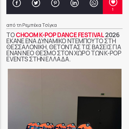
1
από τη Ρεμπέκα Τσίγκα
ΤΟ
CHOOM K-POP DANCE FESTIVAL
2026
ΈΚΑΝΕ ΈΝΑ ΔΥΝΑΜΙΚΌ ΝΤΕΜΠΟΎΤΟ ΣΤΗ
ΘΕΣΣΑΛΟΝΊΚΗ, ΘΈΤΟΝΤΑΣ ΤΙΣ ΒΆΣΕΙΣ ΓΙΑ
ΈΝΑΝ ΝΈΟ ΘΕΣΜΌ ΣΤΟΝ ΧΏΡΟ ΤΩΝ K-POP
EVENTS ΣΤΗΝ ΕΛΛΆΔΑ.