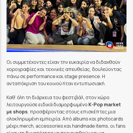
Οι συμμετέχοντες είχαν την ευκαιρία να διδαχθούν
χορογραφίες και τεχνικές απευθείας, δουλεύοντας
πάνω σε performance και stage presence. Η
ανταπόκριση του κοινού ήταν εντυπωσιακή.
Καθ’ όλη τη διάρκεια του φεστιβάλ, στον χώρο
λειτουργούσε ειδικά διαμορφωμένο
K-Pop market
με shops
, προσφέροντας στους επισκέπτες μια
ολοκληρωμένη εμπειρία. Από albums και photocards
μέχρι merch, accessories και handmade items, οι fans
είχαν τη δυνατότητα να περιηγηθούν και να