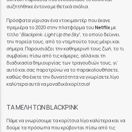
συζητήθηκε έντονα με θετικά σχόλια.
Πρόσφατα γύρισαν ένα ντοκιμαντέρ που έκανε
πρεμιέρα το 2020 στην πλατφόρμα του
Netflix
με
τίτλο “
Blackpink: Light Up the Sky
“, το οποίο δείχνει
την πορεία τους, από το ντεμπούτο τους μέχρι και
σήμερα. Παρουσιάζει την καθημερινή τους ζωή, το τι
συμβαίνει πίσω από τις κάμερες, αλλά και τη
διαδικασία δημιουργίας των τραγουδιών τους, γι’
αυτό και σας παροτρύνω να το παρακολουθήσετε,
καθώς θα έχετε την δυνατότητα να γνωρίσετε λίγο
καλύτερα αυτά να μοναδικά κορίτσια!
ΤΑ ΜΈΛΗ ΤΩΝ BLACKPINK
Πάμε να γνωρίσουμε τα κορίτσια λίγο καλύτερα και να
δούμε τα πρόσωπα που κρύβονται πίσω από τις