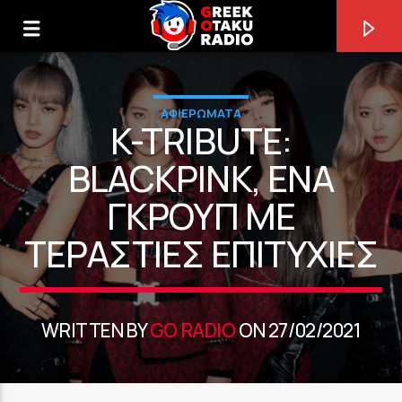
ΑΦΙΕΡΩΜΑΤΑ
K-TRIBUTE:
BLACKPINK, ΈΝΑ
ΓΚΡΟΥΠ ΜΕ
0:00
ΤΕΡΆΣΤΙΕΣ ΕΠΙΤΥΧΊΕΣ
WRITTEN BY
GO RADIO
ON 27/02/2021
ΤΩΡΑ ΠΑΙΖΕΙ
AKATSUKI THEME SONG [ANUS]
YASUHARU TAKANASHI