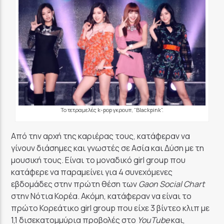
GoRadio
Το τετραμελές k-pop γκρουπ, “Blackpink”.
Από την αρχή της καριέρας τους, κατάφεραν να
γίνουν διάσημες και γνωστές σε Ασία και Δύση με τη
μουσική τους. Είναι το μοναδικό girl group που
κατάφερε να παραμείνει για 4 συνεχόμενες
εβδομάδες στην πρώτη θέση των
Gaon Social Chart
στην Νότια Κορέα. Ακόμη, κατάφεραν να είναι το
πρώτο Κορεάτικο girl group που είχε 3 βίντεο κλιπ με
1,1 δισεκατομμύρια προβολές στο
YouTube
και,