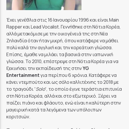
Έχει γενέθλια στις 16 Ιανουαρίου 1996 και είναι Main
Rapper και Lead Vocalist. Γεννήθηκε στη Νότια Κορέα,
αλλά μετακόμισε με την οικογένειά της στη Νέα
Ζηλανδία όταν ήταν μικρή, όπου κατάφερε να μάθει
πολύ καλά την αγγλική και την κορεάτικη γλώσσα.
Επίσης, έμαθε να μιλάει τα βασικά στην ιαπωνική
γλώσσα. Το 2010, επέστρεψε στη Νότια Κορέα για να
ξεκινήσει την εκπαίδευσή της στην
YG
Entertainment
για περίπου 6 χρόνια. Κατάφερε να
κάνει ντεμπούτο και ως σόλο καλλιτέχνης το 2018 με
το τραγούδι “
Solo
“, το οποίο έγινε τεράστια επιτυχία
στη Νότια Κορέα, αλλά και στο εξωτερικό. Ξέρει να
παίζει πιάνο και φλάουτο, ενώ είναι η καλύτερη στην
μαγειρική κατά τα λεγόμενα των υπόλοιπων
κοριτσιών.