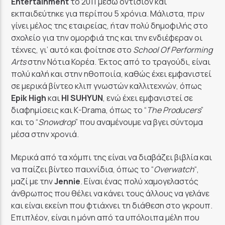
Entertainment
το 2011 μέσω οντισιόν και
εκπαιδεύτηκε για περίπου 5 χρόνια. Μάλιστα, πριν
γίνει μέλος της εταιρείας, ήταν πολύ δημοφιλής στο
σχολείο για την ομορφιά της και την ενδιέφεραν οι
τέχνες, γι’ αυτό και φοίτησε στο
School Of Performing
Arts
στην Νότια Κορέα. Έκτος από το τραγούδι, είναι
πολύ καλή και στην ηθοποιία, καθώς έχει εμφανιστεί
σε μερικά βίντεο κλιπ γνωστών καλλιτεχνών, όπως
Epik
High
και
HI SUHYUN
, ενώ έχει εμφανιστεί σε
διαφημίσεις και K-Drama, όπως το “
The Producers
”
και το “
Snowdrop
” που αναμένουμε να βγει σύντομα
μέσα στην χρονιά.
Μερικά από τα χόμπι της είναι να διαβάζει βιβλία και
να παίζει βίντεο παιχνίδια, όπως το “
Overwatch
“,
μαζί με την
Jennie
. Είναι ένας πολύ χαμογελαστός
άνθρωπος που θέλει να κάνει τους άλλους να γελάνε
και είναι εκείνη που φτιάχνει τη διάθεση στο γκρουπ.
Επιπλέον, είναι η μόνη από τα υπόλοιπα μέλη που