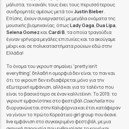
μάλιστα, το κανάλι τους έχει τους περισσότερους
συνδρομητές αμέσως μετά τον
Justin Bieber
.
Επίσης, έχουν συνεργαστεί με μεγάλα ονόματα της
μουσικής βιομηχανίας, όπως
Lady
Gaga
,
Dua
Lipa
,
Selena
Gomez
και
Cardi
B
, τα οποία τραγούδια
έγιναν γρήγορα μεγάλες επιτυχίες και τα ακούγαμε
μέχρι και σε πολυκαταστήματα ρούχων εδώ στην
Ελλάδα!
Το όνομα του γκρουπ σημαίνει “pretty isn’t
everything”, δηλαδή η ομορφιά δεν είναι το παν και
ότι το γκρουπ δεν ενδιαφέρεται μόνο για την
εξωτερική εμφάνιση, αλλά και για το ταλέντο που
είναι το βασικότερο σε έναν καλλιτέχνη. Το 2019, το
γκρουπ εμφανίστηκε στο φεστιβάλ
Coachella
που
διοργανώνεται στην Καλιφόρνια και έτσι κατάφεραν
να γίνουν το πρώτο Κορεάτικο girl group που έκανε
live εμφάνιση στο συγκεκριμένο φεστιβάλ, με μια
σκηνική παρουσία που ενθουσίασε το κοινό και