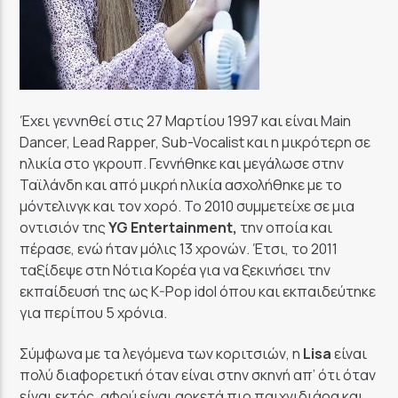
Έχει γεννηθεί στις 27 Μαρτίου 1997 και είναι Main
Dancer, Lead Rapper, Sub-Vocalist και η μικρότερη σε
ηλικία στο γκρουπ. Γεννήθηκε και μεγάλωσε στην
Ταϊλάνδη και από μικρή ηλικία ασχολήθηκε με το
μόντελινγκ και τον χορό. Το 2010 συμμετείχε σε μια
οντισιόν της
YG Entertainment,
την οποία και
πέρασε, ενώ ήταν μόλις 13 χρονών. Έτσι, το 2011
ταξίδεψε στη Νότια Κορέα για να ξεκινήσει την
εκπαίδευσή της ως K-Pop idol όπου και εκπαιδεύτηκε
για περίπου 5 χρόνια.
Σύμφωνα με τα λεγόμενα των κοριτσιών, η
Lisa
είναι
πολύ διαφορετική όταν είναι στην σκηνή απ’ ότι όταν
είναι εκτός, αφού είναι αρκετά πιο παιχνιδιάρα και