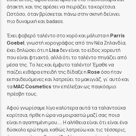
άτακτη, και της αρέσει να πειράζει τα κορίτσια.
Ωστόσο, όταν βρίσκεται πάνω στην σκηνή δείχνει
πιο δυναμική και badass.
Έχει φοβερό ταλέντο στο χορό και μάλιστα η
Parris
Goebel
, γνωστή χορογράφος από την Νέα Ζηλανδία,
έχει δηλώσει ότι η
Lisa
δεν είναι το είδος χορευτή
που είναι φτιαχτό, αλλά ότι το ταλέντο πηγάζει από
μέσα της. Το λες και έμφυτο ταλέντο! Έμαθε να
παίζει κιθάρα επειδή της δίδαξε η
Rose
όσο ήταν
εκπαιδευόμενες και λατρεύει το μακιγιάζ, γι’ αυτό και
τα
MAC Cosmetics
την επέλεξαν ως παγκόσμιο
πρέσβη τους.
Αφού γνωρίσαμε λίγο καλύτερα αυτά τα ταλαντούχα
κορίτσια, ήρθε η ώρα να μοιραστώ μαζί σας ποια
είναι η αγαπημένη μου….. Η αλήθεια είναι ότι είναι ένα
δύσκολο ερώτημα, καθώς λατρεύω και τις τέσσερις,