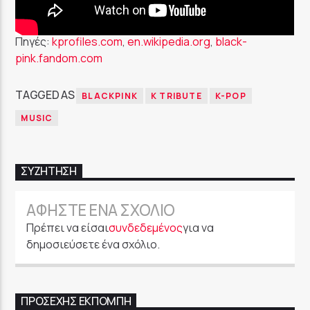
Πηγές:
kprofiles.com
,
en.wikipedia.org
,
black-
pink.fandom.com
TAGGED AS
BLACKPINK
K TRIBUTE
K-POP
MUSIC
ΣΥΖΉΤΗΣΗ
ΑΦΉΣΤΕ ΈΝΑ ΣΧΌΛΙΟ
Πρέπει να είσαι
συνδεδεμένος
για να
δημοσιεύσετε ένα σχόλιο.
ΠΡΟΣΕΧΉΣ ΕΚΠΟΜΠΉ