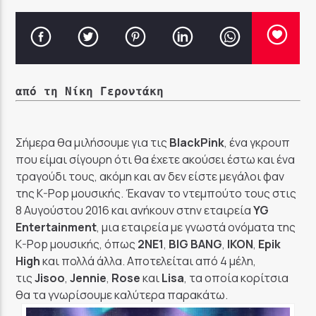
από τη Νίκη Γεροντάκη
Σήμερα θα μιλήσουμε για τις
BlackPink
, ένα γκρουπ
που είμαι σίγουρη ότι θα έχετε ακούσει έστω και ένα
τραγούδι τους, ακόμη και αν δεν είστε μεγάλοι φαν
της K-Pop μουσικής. Έκαναν το ντεμπούτο τους στις
8 Αυγούστου 2016 και ανήκουν στην εταιρεία
YG
Entertainment
, μια εταιρεία με γνωστά ονόματα της
K-Pop μουσικής, όπως
2
NE
1
,
BIG
BANG
,
IKON
,
Epik
High
και πολλά άλλα. Αποτελείται από 4 μέλη,
τις
Jisoo
,
Jennie
,
Ros
e
και
Lisa
, τα οποία κορίτσια
θα τα γνωρίσουμε καλύτερα παρακάτω.