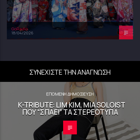
GoRadio
18/04/2026
ΣΥΝΕΧΊΣΤΕ ΤΗΝ ΑΝΆΓΝΩΣΗ
ΕΠΌΜΕΝΗ ΔΗΜΟΣΊΕΥΣΗ
K-TRIBUTE: LIM KIM, ΜΙΑ SOLOIST
ΠΟΥ “ΣΠΆΕΙ” ΤΑ ΣΤΕΡΕΌΤΥΠΑ