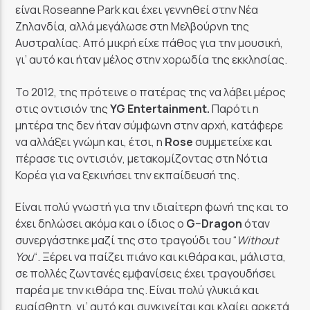
είναι Roseanne Park και έχει γεννηθεί στην Νέα
Ζηλανδία, αλλά μεγάλωσε στη Μελβούρνη της
Αυστραλίας. Από μικρή είχε πάθος για την μουσική,
γι’ αυτό και ήταν μέλος στην χορωδία της εκκλησίας.
Το 2012, της πρότεινε ο πατέρας της να λάβει μέρος
στις οντισιόν της
YG Entertainment.
Παρότι η
μητέρα της δεν ήταν σύμφωνη στην αρχή, κατάφερε
να αλλάξει γνώμη και, έτσι, η
Rose
συμμετείχε και
πέρασε τις οντισιόν, μετακομίζοντας στη Νότια
Κορέα για να ξεκινήσει την εκπαίδευσή της.
Είναι πολύ γνωστή για την ιδιαίτερη φωνή της και το
έχει δηλώσει ακόμα και ο ίδιος ο
G
–
Dragon
όταν
συνεργάστηκε μαζί της στο τραγούδι του “
Without
You
“. Ξέρει να παίζει πιάνο και κιθάρα και, μάλιστα,
σε πολλές ζωντανές εμφανίσεις έχει τραγουδήσει
παρέα με την κιθάρα της. Είναι πολύ γλυκιά και
ευαίσθητη, γι’ αυτό και συγκινείται και κλαίει αρκετά