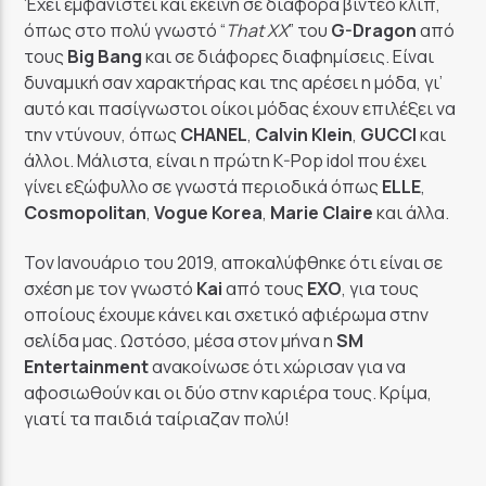
Έχει εμφανιστεί και εκείνη σε διάφορα βίντεο κλιπ,
όπως στο πολύ γνωστό “
That XX
” του
G-Dragon
από
τους
Big
Bang
και σε διάφορες διαφημίσεις. Είναι
δυναμική σαν χαρακτήρας και της αρέσει η μόδα, γι’
αυτό και πασίγνωστοι οίκοι μόδας έχουν επιλέξει να
την ντύνουν, όπως
CHANEL
,
Calvin Klein
,
GUCCI
και
άλλοι. Μάλιστα, είναι η πρώτη K-Pop idol που έχει
γίνει εξώφυλλο σε γνωστά περιοδικά όπως
ELLE
,
Cosmopolitan
,
Vogue Korea
,
Marie Claire
και άλλα.
Τον Ιανουάριο του 2019, αποκαλύφθηκε ότι είναι σε
σχέση με τον γνωστό
Kai
από τους
EXO
, για τους
οποίους έχουμε κάνει και σχετικό αφιέρωμα στην
σελίδα μας. Ωστόσο, μέσα στον μήνα η
SM
Entertainment
ανακοίνωσε ότι χώρισαν για να
αφοσιωθούν και οι δύο στην καριέρα τους. Κρίμα,
γιατί τα παιδιά ταίριαζαν πολύ!