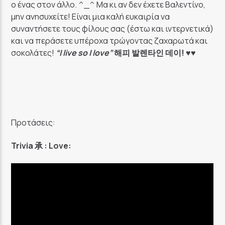
ο ένας στον άλλο. ^_^ Μα κι αν δεν έχετε Βαλεντίνο,
μην ανησυχείτε! Είναι μια καλή ευκαιρία να
συναντήσετε τους φίλους σας (έστω και ιντερνετικά)
και να περάσετε υπέροχα τρώγοντας ζαχαρωτά και
σοκολάτες!
“I live so I love”
해피
발렌타인
데이!
♥♥
Προτάσεις:
Trivia 承 : Love: