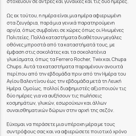
στοχεύουν σε άντρες και γυναίκες και τις δύο ημέρες.
Ως εκ τούτου, η ημέρα είναι μια ημέρα αφιερωμένη
στα ζευγάρια, παρά μια γενικά παρατηρούμενη
αργία, όπως συμβαίνει σε χώρες όπως οι Ηνωμένες
Πολιτείες. Πολλά καταστήματα διαθέτουν μεγάλες
οθόνες μπροστά από τα καταστήματά τους, με
έμφαση στις σοκολάτες και τα σοκολατένια
γλυκίσματα, όπως τα Ferrero Rocher, Twix και Chupa
Chups. Αυτά τα καταστήματα παραμένουν ανοιχτά
περίπου από την εβδομάδα πριν από την Ημέρα του
Αγίου Βαλεντίνου έως την εβδομάδα μετά τη Λευκή
Ημέρα. Ομοίως, πολλοί διαφημιστές αξιοποιούν τις
δύο ημέρες για να αυξήσουν τις πωλήσεις
κοσμημάτων, γλυκών, εσωρούχων και άλλων
συναισθηματικών δώρων στην αρχή της σεζόν.
Εύχομαι να περάσετε μια υπέροχη μέρα με τους
συντρόφους σας και να αφιερώσετε ποιοτικό χρόνο