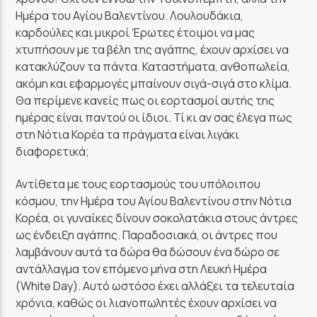
Ημέρα του Αγίου Βαλεντίνου. Λουλουδάκια,
GoRadio
καρδούλες και μικροί Έρωτες έτοιμοι να μας
χτυπήσουν με τα βέλη της αγάπης, έχουν αρχίσει να
κατακλύζουν τα πάντα. Καταστήματα, ανθοπωλεία,
ακόμη και εφαρμογές μπαίνουν σιγά-σιγά στο κλίμα.
Θα περίμενε κανείς πως οι εορτασμοί αυτής της
ημέρας είναι παντού οι ίδιοι. Τί κι αν σας έλεγα πως
στη Νότια Κορέα τα πράγματα είναι λιγάκι
διαφορετικά;
Αντίθετα με τους εορτασμούς του υπόλοιπου
κόσμου, την Ημέρα του Αγίου Βαλεντίνου στην Νότια
Κορέα, οι γυναίκες δίνουν σοκολατάκια στους άντρες
ως ένδειξη αγάπης. Παραδοσιακά, οι άντρες που
λαμβάνουν αυτά τα δώρα θα δώσουν ένα δώρο σε
αντάλλαγμα τον επόμενο μήνα στη Λευκή Ημέρα
(White Day). Αυτό ωστόσο έχει αλλάξει τα τελευταία
χρόνια, καθώς οι λιανοπωλητές έχουν αρχίσει να