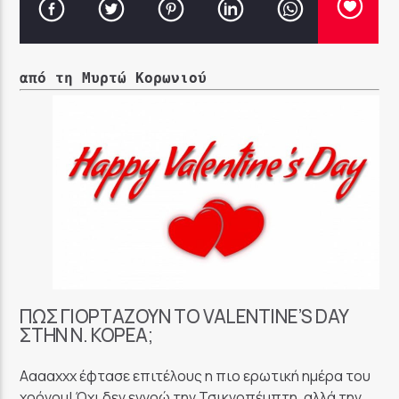
από τη Μυρτώ Κορωνιού
ΠΏΣ ΓΙΟΡΤΆΖΟΥΝ ΤΟ VALENTINE’S DAY
ΣΤΗΝ Ν. ΚΟΡΈΑ;
Ααααχχχ έφτασε επιτέλους η πιο ερωτική ημέρα του
χρόνου! Όχι δεν εννοώ την Τσικνοπέμπτη, αλλά την