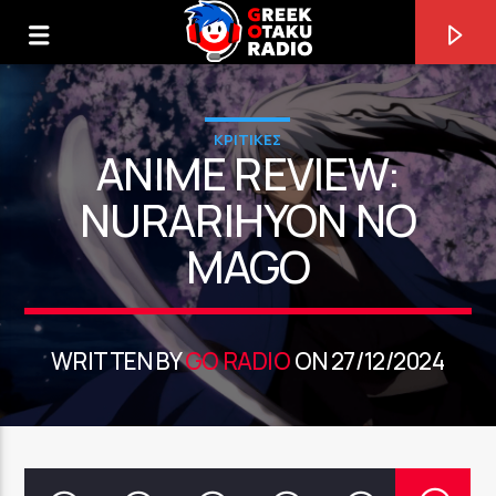
ΚΡΙΤΙΚΕΣ
ANIME REVIEW:
NURARIHYON NO
MAGO
0:00
WRITTEN BY
GO RADIO
ON 27/12/2024
ΤΩΡΑ ΠΑΙΖΕΙ
MAYDAY [AGPC]
COLDRAIN FEAT RYO