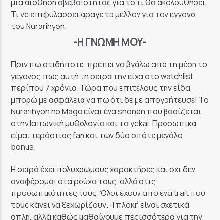
μια αίσθηση αβεβαιότητας για το τι θα ακολουθήσει.
Τι να επιφυλάσσει άραγε το μέλλον για τον εγγονό
του Nurarihyon;
-Η ΓΝΏΜΗ ΜΟΥ-
Πριν πω οτιδήποτε, πρέπει να βγάλω από τη μέση το
γεγονός πως αυτή τη σειρά την είχα στο watchlist
περίπου 7 χρόνια. Τώρα που επιτέλους την είδα,
μπορώ με ασφάλεια να πω ότι δε με απογοήτευσε! To
Nurarihyon no Mago είναι ένα shonen που βασίζεται
στην Ιαπωνική μυθολογία και τα yokai. Προσωπικά,
είμαι τεράστιος fan και των δύο οπότε μεγάλο
bonus.
Η σειρά έχει πολύχρωμους χαρακτήρες και όχι δεν
αναφέρομαι στα ρούχα τους, αλλά στις
προσωπικότητες τους. Όλοι έχουν από ένα trait που
τους κάνει να ξεχωρίζουν. Η πλοκή είναι σχετικά
απλή, αλλά καθώς μαθαίνουμε περισσότερα για την