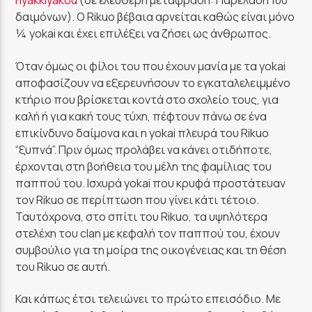
hyakkiyakou
(σε ελεύθερη μετάφραση: Παρέλαση 100
δαιμόνων). O Rikuo βέβαια αρνείται καθώς είναι μόνο
¼ yokai και έχει επιλέξει να ζήσει ως άνθρωπος.
Όταν όμως οι φίλοι του που έχουν μανία με τα yokai
αποφασίζουν να εξερευνήσουν το εγκαταλελειμμένο
κτήριο που βρίσκεται κοντά στο σχολείο τους, για
καλή ή για κακή τους τύχη, πέφτουν πάνω σε ένα
επικίνδυνο δαίμονα και η yokai πλευρά του Rikuo
“ξυπνά”. Πριν όμως προλάβει να κάνει οτιδήποτε,
έρχονται στη βοήθεια του μέλη της φαμίλιας του
παππού του. Ισχυρά yokai που κρυφά προστάτευαν
τον Rikuo σε περίπτωση που γίνει κάτι τέτοιο.
Ταυτόχρονα, στο σπίτι του Rikuo, τα υψηλότερα
στελέχη του clan με κεφαλή τον παππού του, έχουν
συμβούλιο για τη μοίρα της οικογένειας και τη θέση
του Rikuo σε αυτή.
Και κάπως έτσι τελειώνει το πρώτο επεισόδιο. Με