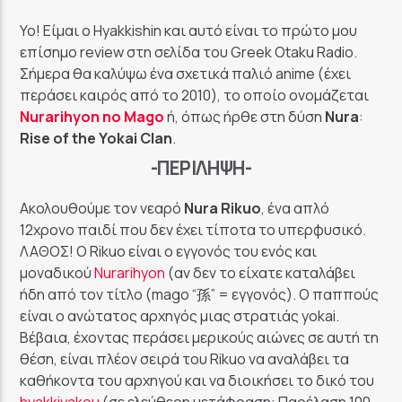
GoRadio
Yo! Είμαι ο Hyakkishin και αυτό είναι το πρώτο μου
επίσημο review στη σελίδα του Greek Otaku Radio.
Σήμερα θα καλύψω ένα σχετικά παλιό anime (έχει
περάσει καιρός από το 2010), το οποίο ονομάζεται
Nurarihyon no Mago
ή, όπως ήρθε στη δύση
Nura
:
Rise
of
the
Yokai
Clan
.
-ΠΕΡΊΛΗΨΗ-
Ακολουθούμε τον νεαρό
Nura
Rikuo
, ένα απλό
12χρονο παιδί που δεν έχει τίποτα το υπερφυσικό.
ΛΑΘΟΣ! Ο Rikuo είναι ο εγγονός του ενός και
μοναδικού
Nurarihyon
(αν δεν το είχατε καταλάβει
ήδη από τον τίτλο (mago “孫” = εγγονός). Ο παππούς
είναι ο ανώτατος αρχηγός μιας στρατιάς yokai.
Βέβαια, έχοντας περάσει μερικούς αιώνες σε αυτή τη
θέση, είναι πλέον σειρά του Rikuo να αναλάβει τα
καθήκοντα του αρχηγού και να διοικήσει το δικό του