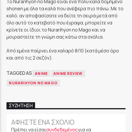
Το Nurarihyon no Mago είναι ένα πολύ καλά δομημένο
shonen με όλα τα καλά που ανέφερα πιο πάνω. Με το
καλό, αν αποφασίσατε να δείτε τη σειρά μετά από
όλο αυτό το κατεβατό που έγραψα, μπορείτε να
κρίνετε οι ίδιοι το Nurarihyon no Mago και να
μοιραστείτε τη γνώμη σας κάτω στα σχόλια.
Από εμένα παίρνει ένα χαλαρό 8/10 (κατά μέσο όρο
και από τις 2 σεζόν).
TAGGED AS
ANIME
ANIME REVIEW
NURARIHYON NO MAGO
ΣΥΖΉΤΗΣΗ
ΑΦΉΣΤΕ ΈΝΑ ΣΧΌΛΙΟ
Πρέπει να είσαι
συνδεδεμένος
για να