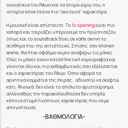
οικογένεια του Rikuo και τα άτομα γύρω του, η
ιστορία αποκτά ένα πιο “σκοτεινό” χαρακτήρα.
Η μουσική είναι απίστευτη. Το
1ο opening
είναι πιο
χαλαρό και ταιριάζει υπέροχα με την πρώτη σεζόν,
όπως και το soundtrack δίνει σε κάθε σκηνή το
αίσθημα που της αντιστοιχεί. Επίσης, σαν shonen
anime, θα ήταν σφάλμα να μην αναφέρω τις μάχες.
Όλες οι μάχες έχουν καταπληκτική χορογραφία και
γίνονται όλο και πιο εκθαμβωτικές όσο εξελίσσεται
και ο χαρακτήρας του Rikuo. Όσον αφορά τα
αρνητικά κομμάτια της σειράς… αδυνατώ να σκεφτώ
κάτι. Φυσικά, δεν είναι το απόλυτο αριστούργημα,
αλλά καθώς την παρακολουθούσα δεν υπήρξε
κάποια στιγμή ή κάποιος χαρακτήρας που να με
απογοήτευσε.
-ΒΑΘΜΟΛΟΓΊΑ-