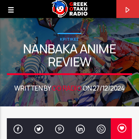
ΚΡΙΤΙΚΕΣ
NANBAKA ANIME
REVIEW
0:00
WRITTEN BY
GO RADIO
ON 27/12/2024
ΤΩΡΑ ΠΑΙΖΕΙ
STONE [AICN]
KAWAMOTO MAKOTO