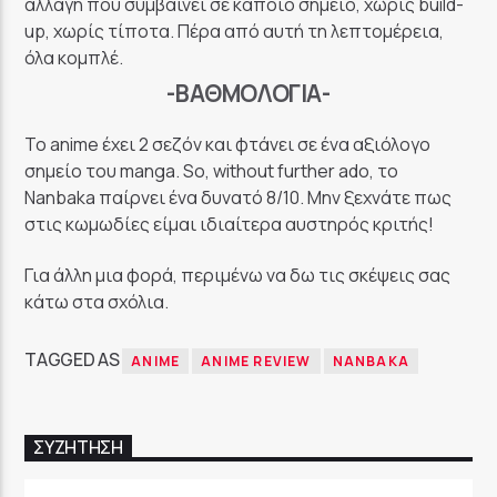
αλλαγή που συμβαίνει σε κάποιο σημείο, χωρίς build-
up, χωρίς τίποτα. Πέρα από αυτή τη λεπτομέρεια,
όλα κομπλέ.
-ΒΑΘΜΟΛΟΓΊΑ-
Το anime έχει 2 σεζόν και φτάνει σε ένα αξιόλογο
σημείο του manga. So, without further ado, το
Nanbaka παίρνει ένα δυνατό 8/10. Μην ξεχνάτε πως
στις κωμωδίες είμαι ιδιαίτερα αυστηρός κριτής!
Για άλλη μια φορά, περιμένω να δω τις σκέψεις σας
κάτω στα σχόλια.
TAGGED AS
ANIME
ANIME REVIEW
NANBAKA
ΣΥΖΉΤΗΣΗ