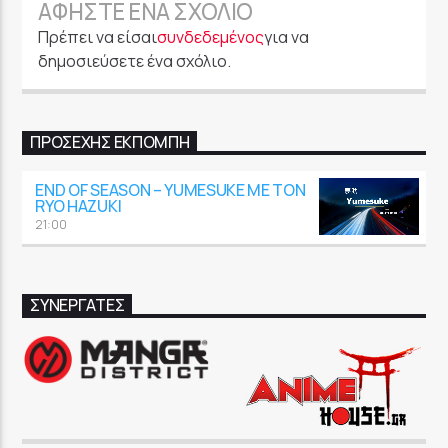
ΑΦΉΣΤΕ ΈΝΑ ΣΧΌΛΙΟ
Πρέπει να είσαι
συνδεδεμένος
για να
δημοσιεύσετε ένα σχόλιο.
ΠΡΟΣΕΧΉΣ ΕΚΠΟΜΠΉ
END OF SEASON – YUMESUKE ΜΕ ΤΟΝ
RYO HAZUKI
21:00
ΣΥΝΕΡΓΑΤΕΣ