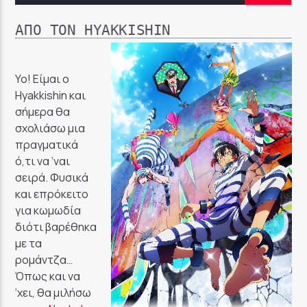
ΑΠΌ ΤΟΝ HYAKKISHIN
Yo! Είμαι ο
Hyakkishin και
σήμερα θα
σχολιάσω μια
πραγματικά
ό,τι να ‘ναι
σειρά. Φυσικά
και επρόκειτο
για κωμωδία
διότι βαρέθηκα
με τα
ρομάντζα…
Όπως και να
‘χει, θα μιλήσω