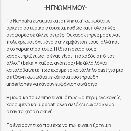
-Η ΓΝΏΜΗ ΜΟΥ-
Το Nanbaka είναι μια καταπληκτική κωμωδία με
αρκετά σατυρικά στοιχεία, καθώς και πολλαπλές
αναφορές σε άλλες σειρές. Οι χαρακτήρες μας είναι
πολύχρωμοι όχι μόνο στην εμφάνιση τους, αλλά και
στο χαρακτήρα τους. Η ίδια η σειρά τους
χαρακτηρίζει ως ‘’ο ένας είναι πιο χαζός από τον
άλλο.’’ (baka = χαζός, ανόητος) Με άλλα λόγια,
καταλαβαίνετε πως έχουμε το κατάλληλο cast για μια
απίθανη κωμωδία με κάποια μυστηριώδη
undertones να κάνουν εμφάνιση σιγά σιγά.
Η μουσική του anime είναι, όπως θα περίμενε κανείς,
χαρούμενη και upbeat, αλλά αλλάζει εύκολα κλίμα
όταν το ζητά η σκηνή.
Το ένα αρνητικό που έχω να πω, είναι η ξαφνική