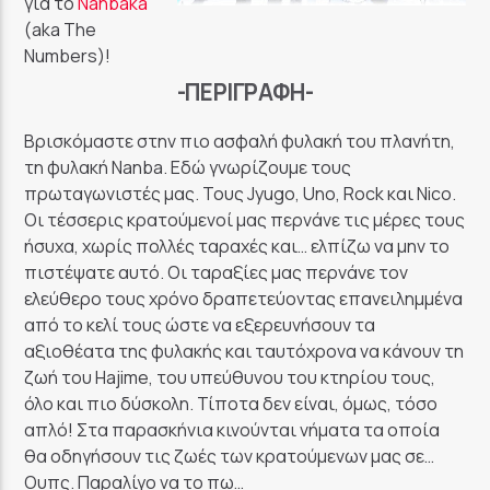
για το
Nanbaka
GoRadio
(aka The
Numbers)!
-ΠΕΡΙΓΡΑΦΉ-
Βρισκόμαστε στην πιο ασφαλή φυλακή του πλανήτη,
τη φυλακή Nanba. Εδώ γνωρίζουμε τους
πρωταγωνιστές μας. Τους Jyugo, Uno, Rock και Nico.
Οι τέσσερις κρατούμενοί μας περνάνε τις μέρες τους
ήσυχα, χωρίς πολλές ταραχές και… ελπίζω να μην το
πιστέψατε αυτό. Οι ταραξίες μας περνάνε τον
ελεύθερο τους χρόνο δραπετεύοντας επανειλημμένα
από το κελί τους ώστε να εξερευνήσουν τα
αξιοθέατα της φυλακής και ταυτόχρονα να κάνουν τη
ζωή του Hajime, του υπεύθυνου του κτηρίου τους,
όλο και πιο δύσκολη. Τίποτα δεν είναι, όμως, τόσο
απλό! Στα παρασκήνια κινούνται νήματα τα οποία
θα οδηγήσουν τις ζωές των κρατούμενων μας σε…
Ουπς. Παραλίγο να το πω…