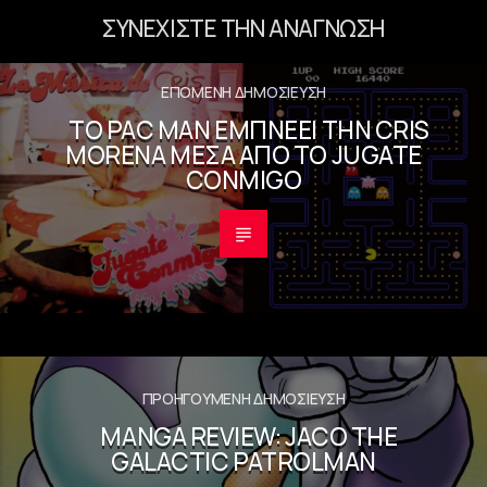
ΣΥΝΕΧΊΣΤΕ ΤΗΝ ΑΝΆΓΝΩΣΗ
ΕΠΌΜΕΝΗ ΔΗΜΟΣΊΕΥΣΗ
ΤΟ PAC MAN ΕΜΠΝΈΕΙ ΤΗΝ CRIS
MORENA ΜΈΣΑ ΑΠΌ ΤΟ JUGATE
CONMIGO
ΠΡΟΗΓΟΎΜΕΝΗ ΔΗΜΟΣΊΕΥΣΗ
MANGA REVIEW: JACO THE
GALACTIC PATROLMAN