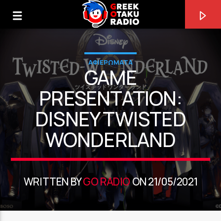
ΑΦΙΕΡΩΜΑΤΑ
GAME
PRESENTATION:
DISNEY TWISTED
0:00
WONDERLAND
WRITTEN BY
GO RADIO
ON 21/05/2021
ΤΩΡΑ ΠΑΙΖΕΙ
TROUBLE MAKER [APLT]
KANIKAPILA