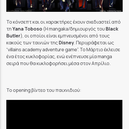
GoRadio
Το κόνσεπτ και οι χαρακτήρες έχουν σχεδιαστεί από
τη
Yana Toboso
(H mangaka/δημιουργός του
Black
Butler
), οι οποίοι είναι εμπνευσμένοι από τους
κακούς των ταινιών της
Disney
. Περιγράφεται ως
“villains academy adventure game”. Το Μάρτιο έκλεισε
ένα έτος κυκλοφορίας, ενώ ενέπνευσε μία manga
σειρά που θα κυκλοφορήσει μέσα στον Απρίλιο.
Το opening βίντεο του παιχνιδιού: