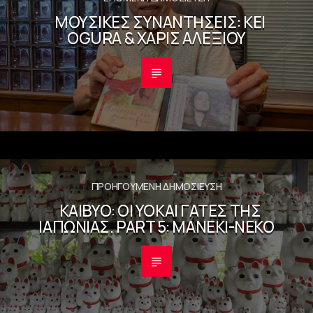
ΜΟΥΣΙΚΈΣ ΣΥΝΑΝΤΉΣΕΙΣ: KEI
OGURA & ΧΆΡΙΣ ΑΛΕΞΊΟΥ
ΠΡΟΗΓΟΎΜΕΝΗ ΔΗΜΟΣΊΕΥΣΗ
KAIBYO: ΟΙ YOKAI ΓΆΤΕΣ ΤΗΣ
ΙΑΠΩΝΊΑΣ. PART 5: MANEKI-NEKO