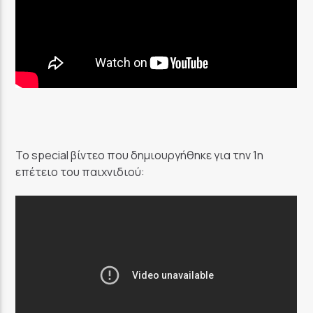
Το special βίντεο που δημιουργήθηκε για την 1η
επέτειο του παιχνιδιού: