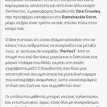
καμία μαγεία, αλλά είστε και από έναν άλλο κόσμο!
Έκπληκτος, ο μασκοφόρος διευθυντής
Dire Crowley
,
σας προσφέρει καταφύγιο στο
Ramshackle Dorm
,
μέχρι να βρει έναν τρόπο να σας στείλει πίσω στον
κόσμο σας.
Ο Dire πιστεύει ότι είσαι εξαιρετικά καλός στο να
κάνεις τους ανθρώπους να συνεργάζονται μεταξύ
τους, γι’ αυτό και σε ονομάζει “
Perfect
”. Από τη
στιγμή που εσύ δεν έχεις μαγεία και ο Grim είναι ένα
μαγικό πλάσμα που θέλει να μπει στη σχολή,
εγγράφεστε μαζί! Ο διευθυντής σου δίνει μια
αποστολή και σου εμπιστεύεται μια ειδική κάμερα
που καταγράφει αναμνήσεις, ώστε να καταγράψεις
τη δική σου ζωή και των συμμαθητών σου!
Οι υπόλοιποι μαθητές μπορεί να είναι ταλαντούχοι
και εντυπωσιακοί, όμως, είναι όλοι μη συνεργάσιμοι