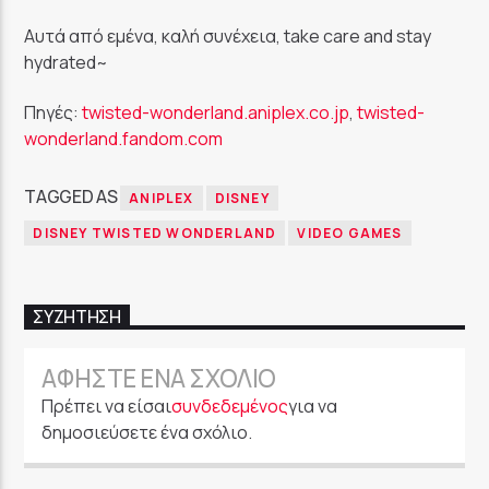
Αυτά από εμένα, καλή συνέχεια, take care and stay
hydrated~
Πηγές:
twisted-wonderland.aniplex.co.jp
,
twisted-
wonderland.fandom.com
TAGGED AS
ANIPLEX
DISNEY
DISNEY TWISTED WONDERLAND
VIDEO GAMES
ΣΥΖΉΤΗΣΗ
ΑΦΉΣΤΕ ΈΝΑ ΣΧΌΛΙΟ
Πρέπει να είσαι
συνδεδεμένος
για να
δημοσιεύσετε ένα σχόλιο.