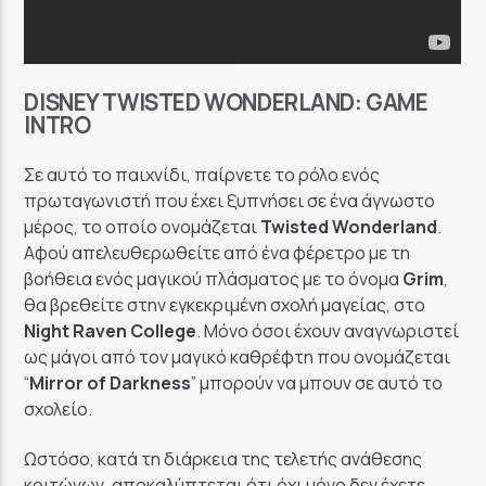
DISNEY TWISTED WONDERLAND: GAME
INTRO
Σε αυτό το παιχνίδι, παίρνετε το ρόλο ενός
πρωταγωνιστή που έχει ξυπνήσει σε ένα άγνωστο
μέρος, το οποίο ονομάζεται
Twisted Wonderland
.
Αφού απελευθερωθείτε από ένα φέρετρο με τη
βοήθεια ενός μαγικού πλάσματος με το όνομα
Grim
,
θα βρεθείτε στην εγκεκριμένη σχολή μαγείας, στο
Night Raven College
. Μόνο όσοι έχουν αναγνωριστεί
ως μάγοι από τον μαγικό καθρέφτη που ονομάζεται
“
Mirror of Darkness
” μπορούν να μπουν σε αυτό το
σχολείο.
Ωστόσο, κατά τη διάρκεια της τελετής ανάθεσης
κοιτώνων, αποκαλύπτεται ότι όχι μόνο δεν έχετε