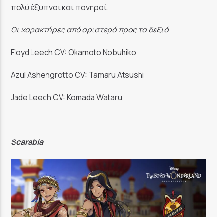
πολύ έξυπνοι και πονηροί.
Οι χαρακτήρες από αριστερά προς τα δεξιά
Floyd Leech
CV: Okamoto Nobuhiko
Azul Ashengrotto
CV: Tamaru Atsushi
Jade Leech
CV: Komada Wataru
Scarabia