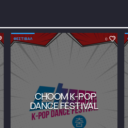
ΦΕΣΤΙΒΑΛ
0
CHOOM K-POP
DANCE FESTIVAL