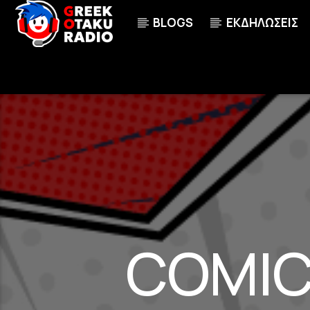
BLOGS
ΕΚΔΗΛΩΣΕΙΣ
ΤΩΡΑ ΠΑΙΖΕΙ
VALKYRIE [AIC7]
100
ABINGDON BOYS SCHOOL
COMIC