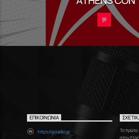
ATHENS CON
ΕΠΙΚΟΙΝΩΝΊΑ
ΣΧΕΤΙΚ
Το πρώτο 
https://goradio.gr
στην Ελλά