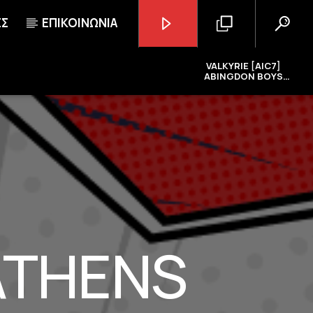
ΕΣ
ΕΠΙΚΟΙΝΩΝΙΑ
VALKYRIE [AIC7]
ABINGDON BOYS
SCHOOL
GoRadio
ATHENS