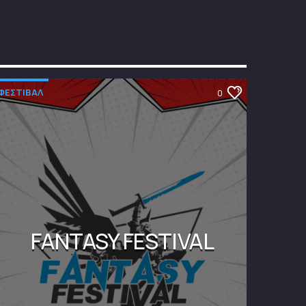
ΦΕΣΤΙΒΑΛ
0
FANTASY FESTIVAL