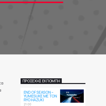
ΠΡΟΣΕΧΉΣ ΕΚΠΟΜΠΉ
τα
α
END OF SEASON –
YUMESUKE ΜΕ ΤΟΝ
RYO HAZUKI
21:00