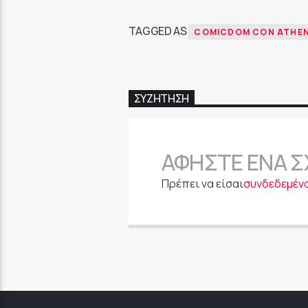
TAGGED AS
COMICDOM CON ATHE
ΣΥΖΉΤΗΣΗ
ΑΦΉΣΤΕ ΈΝΑ Σ
Πρέπει να είσαι
συνδεδεμέν