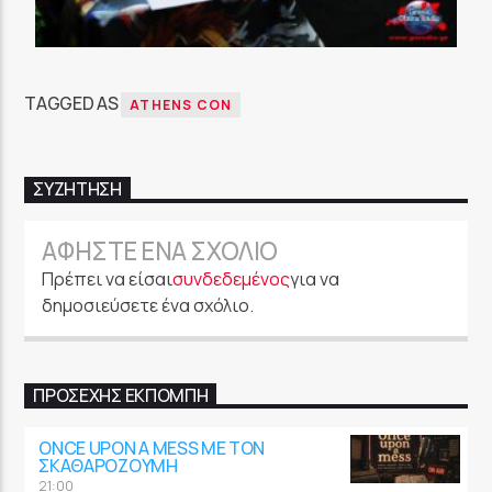
TAGGED AS
ATHENS CON
ΣΥΖΉΤΗΣΗ
ΑΦΉΣΤΕ ΈΝΑ ΣΧΌΛΙΟ
Πρέπει να είσαι
συνδεδεμένος
για να
δημοσιεύσετε ένα σχόλιο.
ΠΡΟΣΕΧΉΣ ΕΚΠΟΜΠΉ
ONCE UPON A MESS ΜΕ ΤΟΝ
ΣΚΑΘΑΡΟΖΟΎΜΗ
21:00