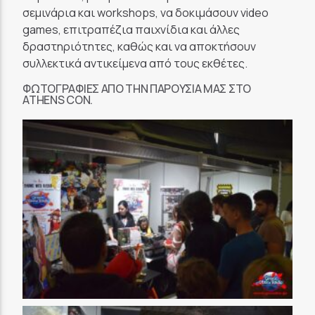
σεμινάρια και workshops, να δοκιμάσουν video
GoRadio
games, επιτραπέζια παιχνίδια και άλλες
δραστηριότητες, καθώς και να αποκτήσουν
συλλεκτικά αντικείμενα από τους εκθέτες.
ΦΩΤΟΓΡΑΦΊΕΣ ΑΠΌ ΤΗΝ ΠΑΡΟΥΣΊΑ ΜΑΣ ΣΤΟ
ATHENS CON.