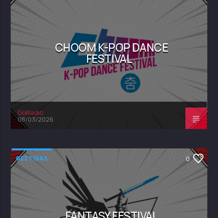
CHOOM K-POP DANCE
FESTIVAL
GoRadio
08/03/2026
ΦΕΣΤΙΒΑΛ
0
FANTASY FESTIVAL