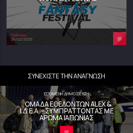
GoRadio
26/02/2025
ΣΥΝΕΧΊΣΤΕ ΤΗΝ ΑΝΆΓΝΩΣΗ
ΕΠΌΜΕΝΗ ΔΗΜΟΣΊΕΥΣΗ
ΟΜΆΔΑ ΕΘΕΛΟΝΤΏΝ ALEX &
Ι.Δ.Ε.Α. – ΣΥΜΠΡΆΤΤΟΝΤΑΣ ΜΕ
ΆΡΩΜΑ ΙΑΠΩΝΊΑΣ