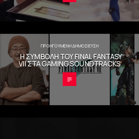
ΠΡΟΗΓΟΎΜΕΝΗ ΔΗΜΟΣΊΕΥΣΗ
Η ΣΥΜΒΟΛΉ ΤΟΥ FINAL FANTASY
VII ΣΤΑ GAMING SOUNDTRACKS