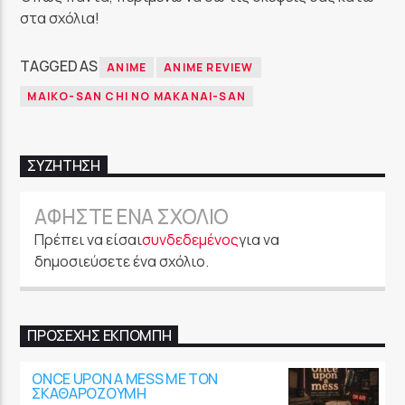
στα σχόλια!
TAGGED AS
ANIME
ANIME REVIEW
MAIKO-SAN CHI NO MAKANAI-SAN
ΣΥΖΉΤΗΣΗ
ΑΦΉΣΤΕ ΈΝΑ ΣΧΌΛΙΟ
Πρέπει να είσαι
συνδεδεμένος
για να
δημοσιεύσετε ένα σχόλιο.
ΠΡΟΣΕΧΉΣ ΕΚΠΟΜΠΉ
ONCE UPON A MESS ΜΕ ΤΟΝ
ΣΚΑΘΑΡΟΖΟΎΜΗ