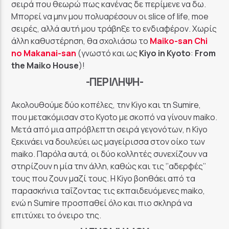
σειρά που θεωρώ πως κανένας δε περίμενε να δω.
GoRadio
Μπορεί να μην μου πολυαρέσουν οι slice of life, moe
σειρές, αλλά αυτή μου τράβηξε το ενδιαφέρον. Χωρίς
άλλη καθυστέρηση, θα σχολιάσω το
Maiko-san Chi
no Makanai-san
(γνωστό και ως
Kiyo
in
Kyoto
:
From
the
Maiko
House
)!
-ΠΕΡΊΛΗΨΗ-
Ακολουθούμε δύο κοπέλες, την Kiyo και τη Sumire,
που μετακόμισαν στο Kyoto με σκοπό να γίνουν maiko.
Μετά από μια απρόβλεπτη σειρά γεγονότων, η Kiyo
ξεκινάει να δουλεύει ως μαγείρισσα στον οίκο των
maiko. Παρόλα αυτά, οι δύο κολλητές συνεχίζουν να
στηρίζουν η μία την άλλη, καθώς και τις ‘’αδερφές’’
τους που ζουν μαζί τους. Η Kiyo βοηθάει από τα
παρασκήνια ταΐζοντας τις εκπαιδευόμενες maiko,
ενώ η Sumire προσπαθεί όλο και πιο σκληρά να
επιτύχει το όνειρο της.