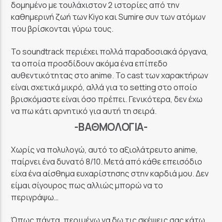
δομημένο με τουλάχιστον 2 ιστορίες από την
καθημερινή ζωή των Kiyo και Sumire συν των ατόμων
που βρίσκονται γύρω τους.
Το soundtrack περιέχει πολλά παραδοσιακά όργανα,
τα οποία προσδίδουν ακόμα ένα επίπεδο
αυθεντικότητας στο anime. Το cast των χαρακτήρων
είναι σχετικά μικρό, αλλά για το setting στο οποίο
βρισκόμαστε είναι όσο πρέπει. Γενικότερα, δεν έχω
να πω κάτι αρνητικό για αυτή τη σειρά.
-ΒΑΘΜΟΛΟΓΊΑ-
Χωρίς να πολυλογώ, αυτό το αξιολάτρευτο anime,
παίρνει ένα δυνατό 8/10. Μετά από κάθε επεισόδιο
είχα ένα αίσθημα ευχαρίστησης στην καρδιά μου. Δεν
είμαι σίγουρος πως αλλιώς μπορώ να το
περιγράψω…
Όπως πάντα, περιμένω να δω τις σκέψεις σας κάτω