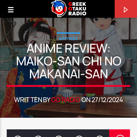
ΚΡΙΤΙΚΕΣ
ANIME REVIEW:
MAIKO-SAN CHI NO
MAKANAI-SAN
0:00
WRITTEN BY
GO RADIO
ON 27/12/2024
ΤΩΡΑ ΠΑΙΖΕΙ
MOB CHOIR [BFZZ]
UNKNOWN