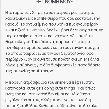
-Η ΓΝΏΜΗ ΜΟΥ-
Η ιστορία των 2 πρωταγωνιστριών μας είναι μια
χαριτωμένη slice of life σειρά που σου ζεσταίνει την
καρδιά. Το αντικείμενο που βρήκα πιο ενδιαφέρον
είναι η ζωή των maiko. Δεν έχω βρει άλλη σειρά που να
περιστρέφεται ή έστω και να σχολιάζει αυτή τη
θεματολογία! Ταυτόχρονα, παρουσιάζεται μια
πληθώρα παραδοσιακών και μη συνταγών, πράγμα
το οποίο ταιριάζει με την όλη θεματολογία, όσο
περίεργο κι αν ακούγεται σε πρώτη σκέψη. Με άλλα
λόγια, μαθαίνεις για δύο διαφορετικές παραδόσεις
της Ιαπωνίας σε μία σειρά!
Μπορεί η ατμόσφαιρα του anime να πέφτει στην
κατηγορία ‘’cute girls doing cute things’’, και όπως
ανέφερα και στην αρχή δεν είμαι και ιδιαίτερα
μεγάλος fan αυτού, αλλά μπορώ να πω πως δε με
πείραξε καθόλου. Κάθε επεισόδιο είναι πολύ καλά