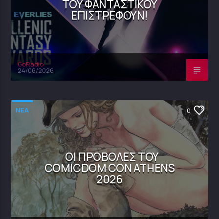
ΤΟΥ ΦΑΝΤΑΣΤΙΚΟΎ
ΕΠΙΣΤΡΈΦΟΥΝ!
GoRadio
24/06/2026
NEA
0
ΟΙ ΠΡΟΒΟΛΈΣ ΤΟΥ
COMICDOM CON ATHENS
2026