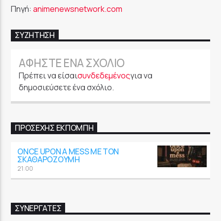
Πηγή:
animenewsnetwork.com
ΣΥΖΉΤΗΣΗ
ΑΦΉΣΤΕ ΈΝΑ ΣΧΌΛΙΟ
Πρέπει να είσαι
συνδεδεμένος
για να
δημοσιεύσετε ένα σχόλιο.
ΠΡΟΣΕΧΉΣ ΕΚΠΟΜΠΉ
ONCE UPON A MESS ΜΕ ΤΟΝ
ΣΚΑΘΑΡΟΖΟΎΜΗ
21:00
ΣΥΝΕΡΓΑΤΕΣ