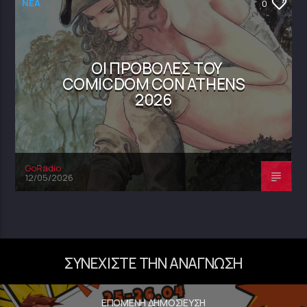
NEA
0
ΟΙ ΠΡΟΒΟΛΈΣ ΤΟΥ
COMICDOM CON ATHENS
2026
GoRadio
12/05/2026
ΣΥΝΕΧΊΣΤΕ ΤΗΝ ΑΝΆΓΝΩΣΗ
ΕΠΌΜΕΝΗ ΔΗΜΟΣΊΕΥΣΗ