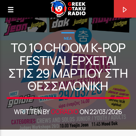
NEA
TO 1O CHOOM K-POP
FESTIVAL ΈΡΧΕΤΑΙ
ΣΤΙΣ 29 ΜΑΡΤΊΟΥ ΣΤΗ
0:00
ΘΕΣΣΑΛΟΝΊΚΗ
WRITTEN BY
GORADIO
ON 22/03/2026
ΤΩΡΑ ΠΑΙΖΕΙ
HAWATARI 2
MAXIMUM THE HORMONE