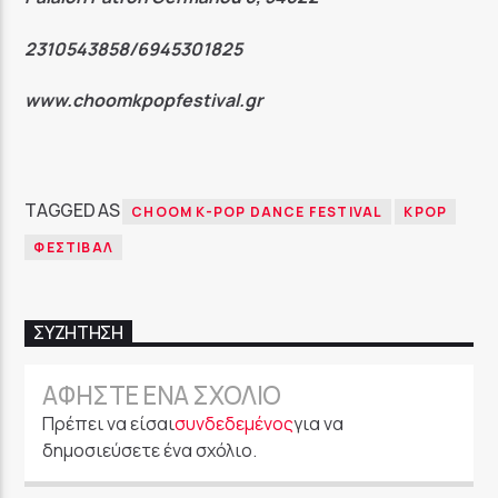
2310543858/6945301825
www.choomkpopfestival.gr
TAGGED AS
CHOOM K-POP DANCE FESTIVAL
KPOP
ΦΕΣΤΙΒΆΛ
ΣΥΖΉΤΗΣΗ
ΑΦΉΣΤΕ ΈΝΑ ΣΧΌΛΙΟ
Πρέπει να είσαι
συνδεδεμένος
για να
δημοσιεύσετε ένα σχόλιο.