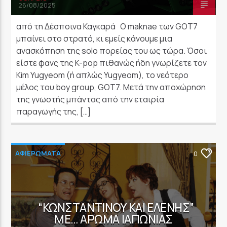
26/08/2025
από τη Δέσποινα Καγκαρά O maknae των GOT7
μπαίνει στο στρατό, κι εμείς κάνουμε μια
ανασκόπηση της solo πορείας του ως τώρα. Όσοι
είστε φανς της K-pop πιθανώς ήδη γνωρίζετε τον
Kim Yugyeom (ή απλώς Yugyeom), το νεότερο
μέλος του boy group, GOT7. Μετά την αποχώρηση
της γνωστής μπάντας από την εταιρία
παραγωγής της, […]
ΑΦΙΕΡΩΜΑΤΑ
0
“ΚΩΝΣΤΑΝΤΊΝΟΥ ΚΑΙ ΕΛΈΝΗΣ”
ΜΕ… ΆΡΩΜΑ ΙΑΠΩΝΊΑΣ