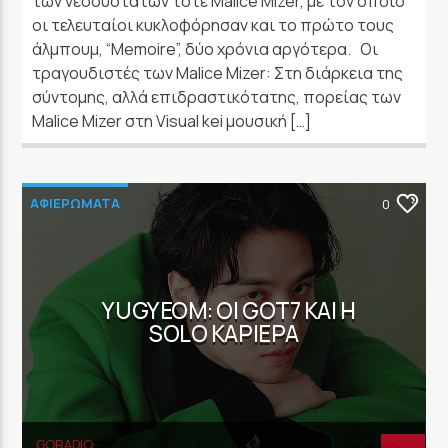
των νεοσύστατων τότε Malice Mizer, με τον οποίο
οι τελευταίοι κυκλοφόρησαν και το πρώτο τους
άλμπουμ, “Memoire”, δύο χρόνια αργότερα. Οι
τραγουδιστές των Malice Mizer: Στη διάρκεια της
σύντομης, αλλά επιδραστικότατης, πορείας των
Malice Mizer στη Visual kei μουσική […]
ΑΦΙΕΡΩΜΑΤΑ
0
YUGYEOM: ΟΙ GOT7 ΚΑΙ Η
SOLO ΚΑΡΙΈΡΑ
GORADIO