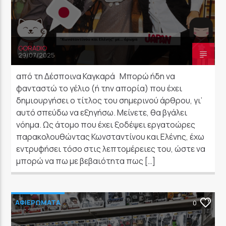
GORADIO
29/07/2025
από τη Δέσποινα Καγκαρά Μπορώ ήδη να
φανταστώ το γέλιο (ή την απορία) που έχει
δημιουργήσει ο τίτλος του σημερινού άρθρου, γι’
αυτό σπεύδω να εξηγήσω. Μείνετε, θα βγάλει
νόημα. Ως άτομο που έχει ξοδέψει εργατοώρες
παρακολουθώντας Κωνσταντίνου και Ελένης, έχω
εντρυφήσει τόσο στις λεπτομέρειες του, ώστε να
μπορώ να πω με βεβαιότητα πως […]
ΑΦΙΕΡΩΜΑΤΑ
0