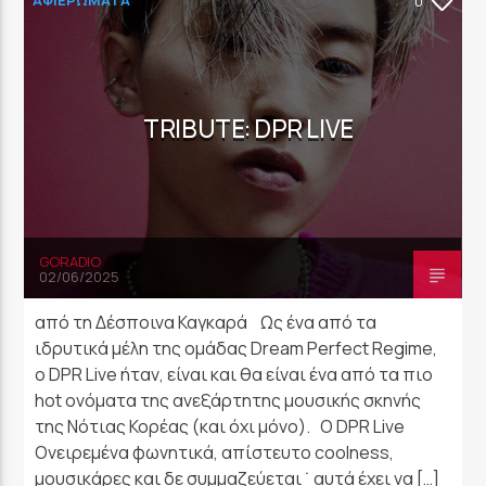
0
TRIBUTE: DPR LIVE
GORADIO
02/06/2025
από τη Δέσποινα Καγκαρά Ως ένα από τα
ιδρυτικά μέλη της ομάδας Dream Perfect Regime,
ο DPR Live ήταν, είναι και θα είναι ένα από τα πιο
hot ονόματα της ανεξάρτητης μουσικής σκηνής
της Νότιας Κορέας (και όχι μόνο). O DPR Live
Ονειρεμένα φωνητικά, απίστευτο coolness,
μουσικάρες και δε συμμαζεύεται ˙ αυτά έχει να […]