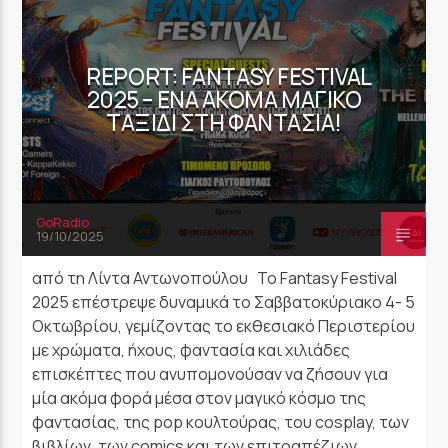
REPORT: FANTASY FESTIVAL
2025 – ΈΝΑ ΑΚΌΜΑ ΜΑΓΙΚΌ
ΤΑΞΊΔΙ ΣΤΗ ΦΑΝΤΑΣΊΑ!
GoRadio
19/10/2025
από τη Λίντα Αντωνοπούλου Το Fantasy Festival
2025 επέστρεψε δυναμικά το Σαββατοκύριακο 4- 5
Οκτωβρίου, γεμίζοντας το εκθεσιακό Περιστερίου
με χρώματα, ήχους, φαντασία και χιλιάδες
επισκέπτες που ανυπομονούσαν να ζήσουν για
μία ακόμα φορά μέσα στον μαγικό κόσμο της
φαντασίας, της pop κουλτούρας, του cosplay, των
βιβλίων, των comics και των επιτραπέζιων