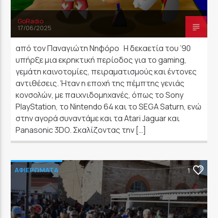
GoRadio
17/06/2025
από τον Παναγιώτη Νηφόρο Η δεκαετία του ’90
υπήρξε μια εκρηκτική περίοδος για το gaming,
γεμάτη καινοτομίες, πειραματισμούς και έντονες
αντιθέσεις. Ήταν η εποχή της πέμπτης γενιάς
κονσολών, με παιχνιδομηχανές, όπως το Sony
PlayStation, το Nintendo 64 και το SEGA Saturn, ενώ
στην αγορά συναντάμε και τα Atari Jaguar και
Panasonic 3DO. Σκαλίζοντας την […]
ΑΦΙΕΡΩΜΑΤΑ
1