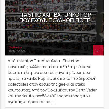
ΤΑ 5 ΠΙΟ ΑΚΡΙΒΆ FUNKO POP
ΠΟΥ ΈΧΟΥΝ ΠΟΥΛΗΘΕΊ ΠΟΤΈ
GoRadio
18/07/2025
από τη Μαίρη Παπαπούλιου Είτε είσαι
φανατικός συλλέκτης, είτε απλά λατρεύεις να
έχεις στη βιτρίνα σου τους αγαπημένους σου
ήρωες, τα Funko Pop! είναι από τα πιο δημοφιλή
collectibles στον κόσμο της geek και otaku
κουλτούρας. Από τον Goku μέχρι τον Darth Vader
και τον Naruto, σχεδόν κάθε χαρακτήρας που
αγαπάς υπάρχει και σε […]