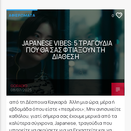
ΑΦΙΕΡΩΜΑΤΑ
0
JAPANESE VIBES: 5 ΤΡΑΓΟΎΔΙΑ
ΠΟΥ ΘΑ ΣΑΣ ΦΤΙΆΞΟΥΝ ΤΗ
ΔΙΆΘΕΣΗ
GORADIO
08/07/2025
από τη Δέσποινα Καγκαρά Άλλη μια ώρα, μέρα ή
εβδομάδα όπου είστε «πεσμένοι»; Μην ανησυχείτε
καθόλου, γιατί σήμερα σας έχουμε μερικά από τα
καλύτερα σύγχρονα, Japanese, τραγούδια που
μπορείτε να ακούσετε για να ξεχαστείτε και να