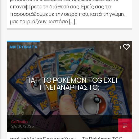
επαναφέρετε τη διάθεσή σας. Eμείς σας τα
παρουσιάζουμε με την σειρά που, κατά τη γνώμη,
μας ταιριάζουν, ωστόσο […]
ΑΦΙΕΡΩΜΑΤΑ
1
ΓΙΑΤΊ ΤΟ POKÉMON TCG ΈΧΕΙ
ΓΊΝΕΙ ΑΝΆΡΠΑΣΤΟ;
GoRadio
24/06/2025
από τη Μαίρη Παπαπούλιου Το Pokémon TCG