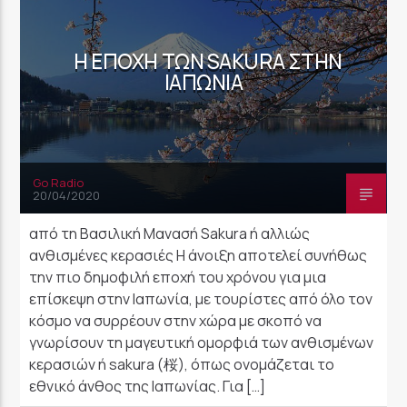
Η ΕΠΟΧΉ ΤΩΝ SAKURA ΣΤΗΝ
ΙΑΠΩΝΊΑ
Go Radio
20/04/2020
από τη Βασιλική Μανασή Sakura ή αλλιώς
ανθισμένες κερασιές Η άνοιξη αποτελεί συνήθως
την πιο δημοφιλή εποχή του χρόνου για μια
επίσκεψη στην Ιαπωνία, με τουρίστες από όλο τον
κόσμο να συρρέουν στην χώρα με σκοπό να
γνωρίσουν τη μαγευτική ομορφιά των ανθισμένων
κερασιών ή sakura (桜), όπως ονομάζεται το
εθνικό άνθος της Ιαπωνίας. Για […]