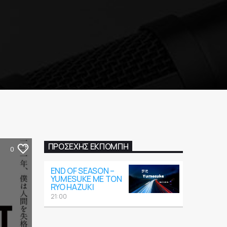
ΠΡΟΣΕΧΉΣ ΕΚΠΟΜΠΉ
0
END OF SEASON –
YUMESUKE ΜΕ ΤΟΝ
RYO HAZUKI
21:00