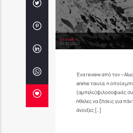
Go Radio
27/12/2024
Ένα review από τον ~Aluc
anime ταινία, η οποία μπ
(αμπελο)φιλοσοφικές συζ
ήθελες να ζήσεις για πάν
άνοιξες […]