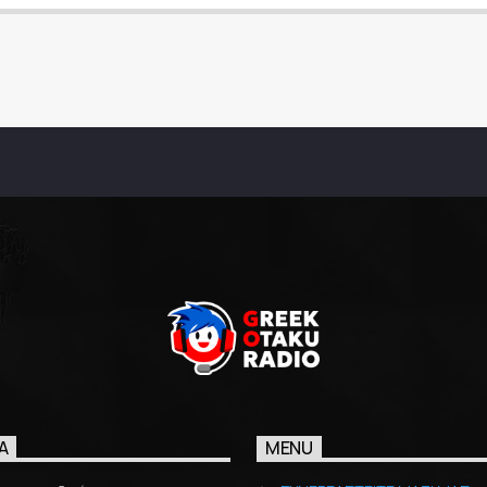
Ά
MENU