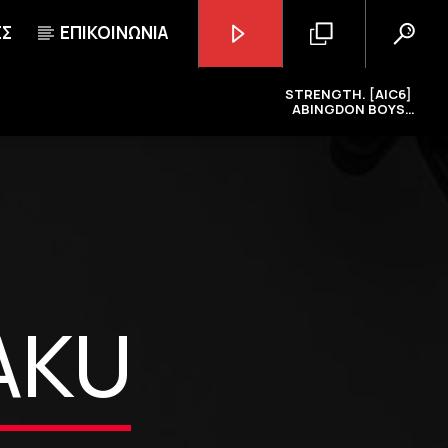
ΕΣ
ΕΠΙΚΟΙΝΩΝΙΑ
STRENGTH. [AIC6]
ABINGDON BOYS
SCHOOL
GoRadio
AKU