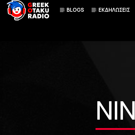
BLOGS
ΕΚΔΗΛΩΣΕΙΣ
ΤΩΡΑ ΠΑΙΖΕΙ
STRENGTH. [AIC6]
100
ABINGDON BOYS SCHOOL
NI