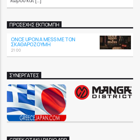
χώρου και […]
GoRadio
ΠΡΟΣΕΧΉΣ ΕΚΠΟΜΠΉ
ONCE UPON A MESS ΜΕ ΤΟΝ
ΣΚΑΘΑΡΟΖΟΎΜΗ
21:00
ΣΥΝΕΡΓΑΤΕΣ