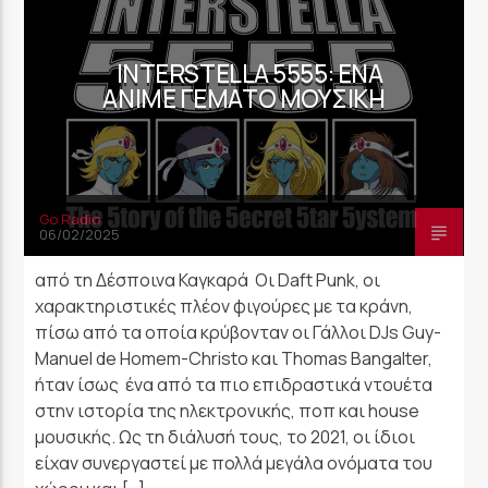
INTERSTELLA 5555: ΈΝΑ
ANIME ΓΕΜΆΤΟ ΜΟΥΣΙΚΉ
Go Radio
06/02/2025
από τη Δέσποινα Καγκαρά Οι Daft Punk, oι
χαρακτηριστικές πλέον φιγούρες με τα κράνη,
πίσω από τα οποία κρύβονταν οι Γάλλοι DJs Guy-
Manuel de Homem-Christo και Thomas Bangalter,
ήταν ίσως ένα από τα πιο επιδραστικά ντουέτα
στην ιστορία της ηλεκτρονικής, ποπ και house
μουσικής. Ως τη διάλυσή τους, το 2021, οι ίδιοι
είχαν συνεργαστεί με πολλά μεγάλα ονόματα του