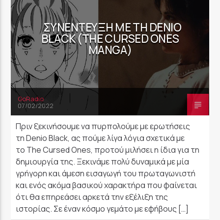
ΣΥΝΈΝΤΕΥΞΗ ΜΕ ΤΗ DENIO
BLACK (THE CURSED ONES
MANGA)
GoRadio
07/02/2022
Πριν ξεκινήσουμε να πυρπολούμε με ερωτήσεις
τη Denio Black, ας πούμε λίγα λόγια σχετικά με
το The Cursed Ones, προτού μιλήσει η ίδια για τη
δημιουργία της. Ξεκινάμε πολύ δυναμικά με μία
γρήγορη και άμεση εισαγωγή του πρωταγωνιστή
και ενός ακόμα βασικού χαρακτήρα που φαίνεται
ότι θα επηρεάσει αρκετά την εξέλιξη της
ιστορίας. Σε έναν κόσμο γεμάτο με εφήβους […]