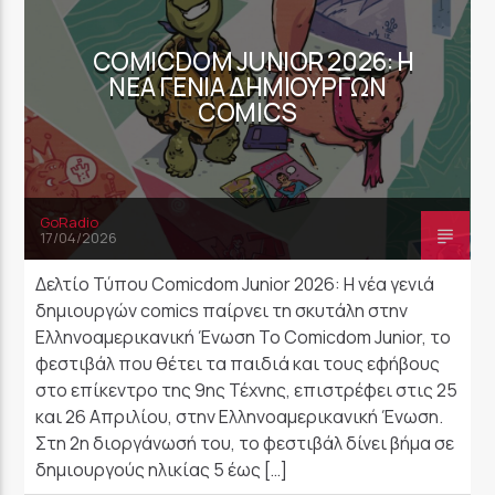
COMICDOM JUNIOR 2026: Η
ΝΈΑ ΓΕΝΙΆ ΔΗΜΙΟΥΡΓΏΝ
COMICS
GoRadio
17/04/2026
Δελτίο Τύπου Comicdom Junior 2026: Η νέα γενιά
δημιουργών comics παίρνει τη σκυτάλη στην
Ελληνοαμερικανική Ένωση Το Comicdom Junior, το
φεστιβάλ που θέτει τα παιδιά και τους εφήβους
στο επίκεντρο της 9ης Τέχνης, επιστρέφει στις 25
και 26 Απριλίου, στην Ελληνοαμερικανική Ένωση.
Στη 2η διοργάνωσή του, το φεστιβάλ δίνει βήμα σε
δημιουργούς ηλικίας 5 έως […]