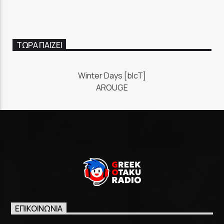
GoRadio
ΤΩΡΑ ΠΑΙΖΕΙ
Winter Days [blcT]
AROUGE
ΕΠΙΚΟΙΝΩΝΊΑ