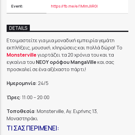
Event:
https://fb.me/e/1MlmJliR0l
GoRadio
DETAILS
Ετοιμαστείτε για μια μοναδική εμπειρία γεμάτη
εκπλήξεις, μουσική, κληρώσεις και πολλά δώρα! Το
Monsterville
γιορτάζει τα 20 χρόνια του και τα
εγκαίνια του
ΝΕΟΥ ορόφου MangaVille
και σας
προσκαλεί σε ένα αξέχαστο πάρτι!
Ημερομηνία
: 24/5
Ώρες
: 11:00 – 20:00
Τοποθεσία
: Monsterville, Αγ. Ειρήνης 13,
Μοναστηράκι
ΤΙ ΣΑΣ ΠΕΡΙΜΈΝΕΙ: