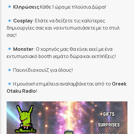
Κληρώσεις
Κάθε 1 ώρα με πλούσια Δώρα!
Cosplay
: Ελάτε να δείξετε τις καλύτερες
δημιουργίες σας και να εντυπωσιάσετε με το στυλ
σας!
Monster
: Ο χορηγός μας θα είναι εκεί με ένα
εντυπωσιακό booth γεμάτο δώρα και εκπλήξεις!
Παιχνίδια κουίζ για όλους!
Η μουσική επιμέλεια αναλαμβάνεται από το
Greek
Otaku Radio
!