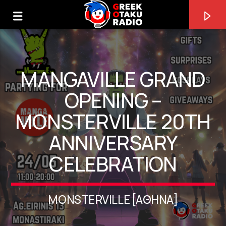
MANGAVILLE GRAND
OPENING –
MONSTERVILLE 20TH
0:00
ANNIVERSARY
CELEBRATION
ΤΩΡΑ ΠΑΙΖΕΙ
MONSTERVILLE [ΑΘΉΝΑ]
LOST INNOCENT [AY5K]
CHIAKI ISHIKAWA