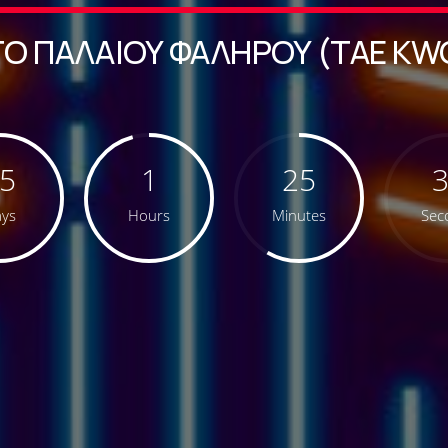
ΤΌ ΠΑΛΑΙΟΎ ΦΑΛΉΡΟΥ (TAE KW
5
1
25
ys
Hours
Minutes
Sec