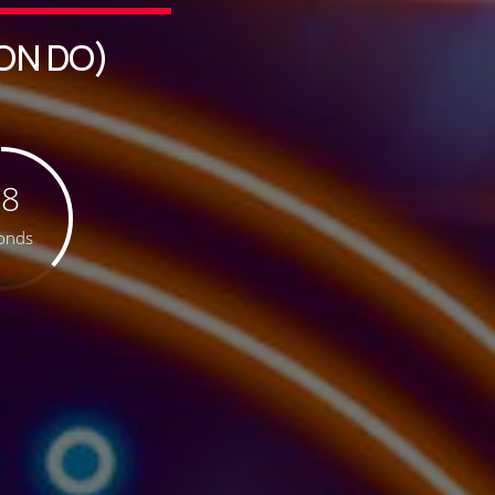
ON DO)
38
onds