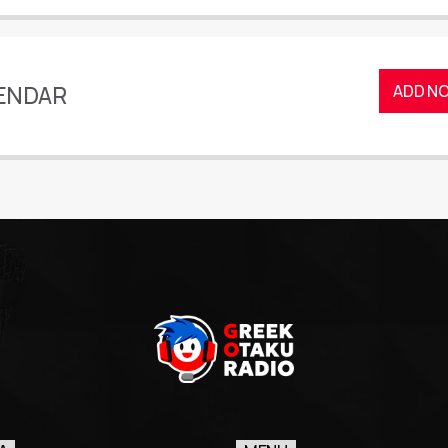
ENDAR
ADD N