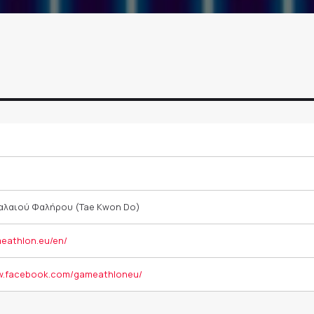
6
αλαιού Φαλήρου (Tae Kwon Do)
meathlon.eu/en/
ww.facebook.com/gameathloneu/