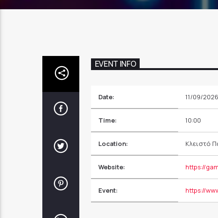
EVENT INFO
Date:
11/09/202
Time:
10:00
Location:
Κλειστό Π
Website:
https://ga
Event:
https://w