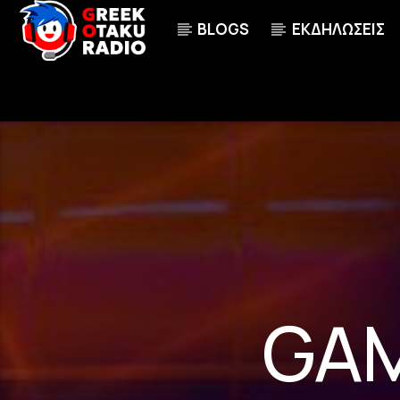
BLOGS
ΕΚΔΗΛΩΣΕΙΣ
ΤΩΡΑ ΠΑΙΖΕΙ
CHIME [AGPT]
100
AI OTSUKA
GAM